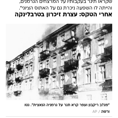
שקראו תיגר בעקבותיו על המרצחים הגרמנים,
והייתה לו השפעה ניכרת גם על האתוס הציוני".
אחרי הטקס: עצרת זיכרון בטרבלינקה
"מג?ב ריקבון ועפר קרא תגר על גרמניה הנאצית". גטו
/
ורשה
AP