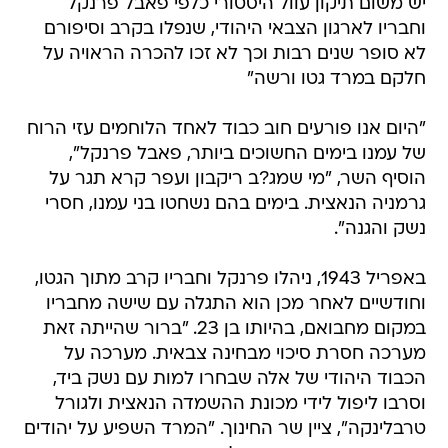
יש משום תיקון עוול היסטורי כלפי פאבל פרנקל
וחבריו לארגון הצבאי היהודי, שנפלו בקרב וסיפורם
לא סופר שנים רבות וכך לא זכו להכרה הראויה על
חלקם במרד גטו ורשה"
"היום אנו פורעים חוב כבוד לאחד הלוחמים עזי הרוח
של עמנו בימים החשוכים ביותר, פאבל פרנקל",
הוסיף השר, "מי שמג?ב ריקבון ועפר קרא תגר על
גרמניה הנאצית. בימים בהם נשחטו בני עמנו, חסרי
נשק והגנה".
באפריל 1943, ניהלו פרנקל וחבריו קרב מתוך הגטו,
וחודשיים לאחר מכן הוא התגלה עם שישה מחבריו
במקום מחבואם, בהיותו בן 23. "ברור שהייתה זאת
מערכה חסרת סיכוי מבחינה צבאית. מערכה על
הכבוד היהודי של אלה שבחרו למות עם נשק ביד,
וסרבו ליפול לידי מכונת ההשמדה הנאצית ולגורל
טרבלינקה", ציין שר החינוך. "המרד השפיע על יהודים