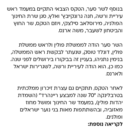
בנוסף לשר סער, הטקס הצבאי התקיים במעמד ראש
עיריית ורשה, חנה גרונקייבץ' ואלץ, סגן שרת החינוך
הפולניה, מירוסלאב סילצקי, ויוזם הטקס, שר החוץ
והביטחון לשעבר, משה ארנס.
השר סער הודה לממשלת פולין ולראש ממשלת
פולין, דונלד טוסק, שנעתר לבקשת ראש הממשלה,
בנימין נתניהו, בעניין זה בביקורו בירושלים לפני שנה.
כמו כן, הוא הודה לעיריית ורשה, לשגרירות ישראל
ולארנס.
לאחר הטקס, תתקיים גם עצרת זיכרון ממלכתית
בטרבלינקה "70 שנה למבצע ריינהרד" (השמדת
יהדות פולין), במעמד שר החינוך ומושל מחוז
מאזוביה, ובהשתתפות מאות בני נוער ישראלים
ופולנים.
לקריאה נוספת: