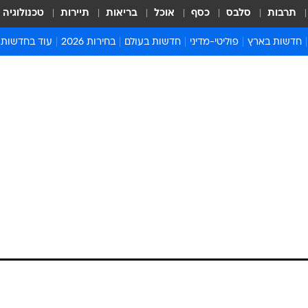
תרבות
סלבס
כסף
אוכל
בריאות
תיירות
טכנולוגיה
חדשות בארץ
פוליטי-מדיני
חדשות בעולם
בחירות 2026
עוד בחדשות
אירועים בארץ
פוליטיקה וממשל
המזרח התיכון
דעות ופרשנויו
חדשות פלילים ומשפט
יחסי חוץ
אירופה
סרי ושלזינגר
חינוך
אמריקה
פרויקטים מיוח
ישראלים בחו"ל
אסיה והפסיפיק
אסור לפספס
בריאות
אפריקה
מדע וסביבה
חברה ורווחה
הנחיות פיקוד 
ארכיון מדורים
זמני כניסת ש
לוח חופשות וח
לוח שנה
חדשות יהדות
חדשות המשפ