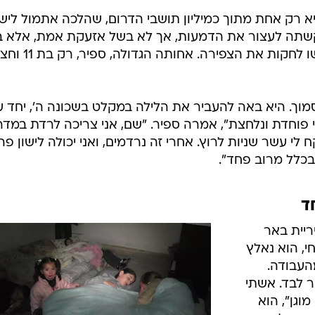
 רק אחת מתוך כמיליון תושבי הדרום, שהלכה אתמול לישו
שתה לעצור את הדמעות, אך לא בשל אזעקת אמת, אלא ב
כמה ילדים אחרים במקלט, שהתעקשו לחקות את הצפירה. אחותה הגדולה, ספיר
ך. היא באה להעביר את הלילה במקלט בשכונה ה', יחד ע
י פוחדת ונלחצת", אמרה ספיר. "שם, אני צריכה לרדת במדר
לי עשר שניות לרוץ. אחרי זה נרדמים, ואני יכולה לישון פה
 בכלל מרוב פחד".
ריית באר
, הוא נאלץ
העבודה.
ר לבד. אשתי
וגן", הוא