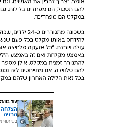
אומר. "צריך להבין את האנשים, וגם א
להם תסכול, הם מפחדים בלילות. גם
במקלט הם מפחדים".
בשכונה מתגוררים כ-24 י
להידחס באותו מקלט בכל פעם שנש
עולה ויורדת. "כל אזעקה מלחיצה אות
באמצע מקלחת ואם זה באמצע ה'לישו
להתגורר זמנית במקלט. אילן מספר 
להם טלוויזיה. אם מתייחסים לזה נכנס
בכל זאת הלילה האחרון שלהם במקלט
עוד בוואל
הרזיה
בשיתוף א