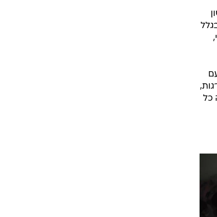
ן
גלל
, רק בת 11 וחצי,
ם
גות,
 כל