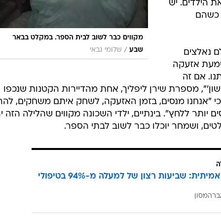
ת הילדים. יש
 כשהם
מקווים כבר לשוב לבית הספר. במקלט בבאר
/
שבע
שלומי גבאי
לדים, שכולם נאלצים
מעת אזעקה
נו. אם זה
ן'", מספרת שירן ליפליך, אחת מהדיירות הקטנות שנכפו
כי "אנחנו מנסים, בזמן האזעקה, לשחק איתם משחקים, להר
ים יותר ללחץ". בינתיים, ילדי השכונה מקווים שהלילה הזה י
ים, ושמחר יוכלו כבר לשוב לבתי הספר.
ה
הצלחה אמיתית: שביעות רצון של למעלה מ-94% בטיפולי
ברהמסון