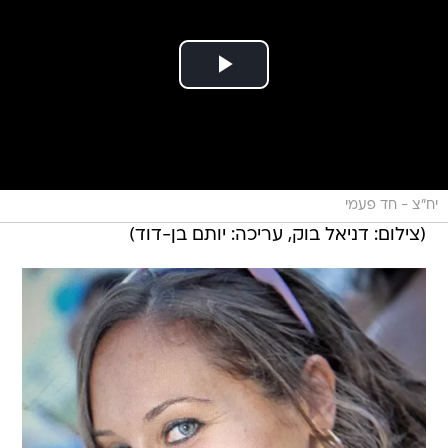
יח"צ - חד פעמי
(צילום: דניאל בוק, עריכה: יותם בן-דוד)