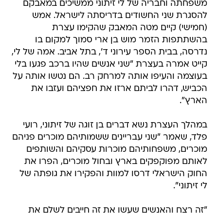
משפחתה וחבריה של לי זיתוני ממשיכים במאבקם
להסגרת שני החשודים בדריסתה לישראל. אמש
(חמישי) קיים מטה המאבק שהקימו עצרת
בהשתתפות הזמר מוש בן ארי סמוך למקום בו
נדרסה, בבית הספר עירוני ד', בתל אביב. אמה של לי,
קייט אמרה בעצרת "שני אנשים שהיו ברכב פגעו בלי
בעוצמה והעיפו אותה למרחק רב. הם נטשו אותה על
הכביש, דהרו לביתם ארזו את חפציהם ועזבו את
הארץ".
במהלך העצרת נשא דברים בן זוגה של זיתוני, רועי
פלד, שאמר "שני עבריינים ששמותיהם מוכרים פניהם
מוכרים, משפחותיהם מוכרות עסקיהם והשותפים
לאותם מפוקפקים בארץ ובחול מוכרים, הפרו את
החוק הישראלי דרסו למוות והפקירו את גופתה של
לי זיתוני".
"זה רצח והאנשים שעשו את זה חייבים לשלם את