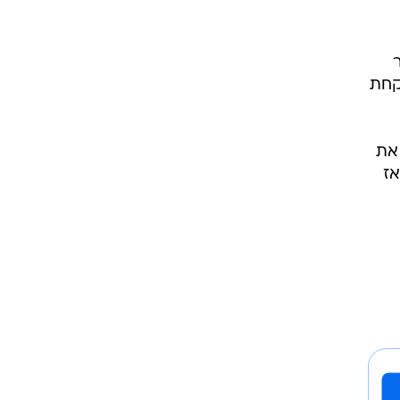
קחת
 את
אז