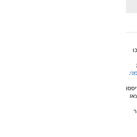
 היכו
ני
.
יססו
או
ר