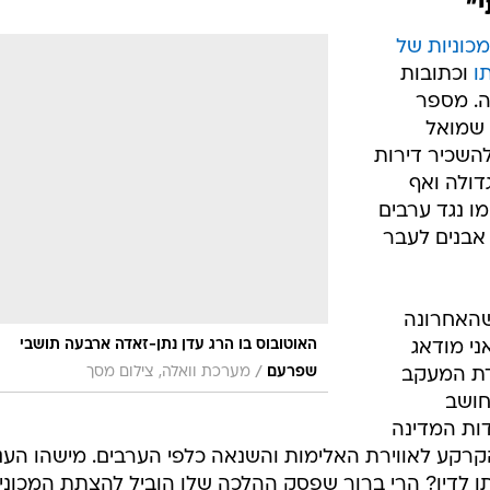
"
כוניות של
ו
וכתובות
ה. מספר
 שמואל
השכיר דירות
דולה ואף
מו נגד ערבים
 אבנים לעבר
שהאחרונה
האוטובוס בו הרג עדן נתן-זאדה ארבעה תושבי
ני מודאג
/
שפרעם
מערכת וואלה, צילום מסך
עדת המעקב
חושב
ות המדינה
קרקע לאווירת האלימות והשנאה כלפי הערבים. מישהו הענ
 לדין? הרי ברור שפסק ההלכה שלו הוביל להצתת המכוני