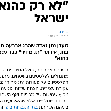
"לא רק כהנא"
ישראל
ניר יהב
9.10.2011 / 17:16
מעדן נתן זאדה שהרג ארבעה תו
בחג, אירועי "תג מחיר" כבר מז
כהנא"
בשנים האחרונות, בשל החיכוכים הרבי
מתנחלים לפלסטינים בשטחים, מתרבים
הפלסטינים על פעולות "תג מחיר" נגדם
עקירת עצי זית, הצתת שדות, פגיעה 
ניפוץ שמשות של מכוניות ואף השחת
קברות מוסלמים. אלא שהאירועים הא
ביניהם השחתת
בתי הקברות ביפו
ו
ה