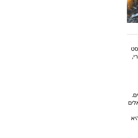
באוטובוס בשפרעם. ב-4 באוגוסט
י,
ם.
לים
יא