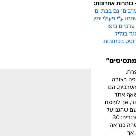
 כותרות אחרונות:
רבים" גם בבת ים
ו ע"י פעילי ימין
ערביים ביפו
ד בגליל
רוסס בכתובות
מתסיסים"
רח.
יפה בצורה
הערבית. הם
כשאף אחד
ר, אך לעומת
ם שהגנו על
עצמם מפניו. אותו דבר קרה בטובא זנגריה: 30
טרה כנראה
 אך