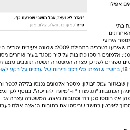
ם אפילו
"זאדה לא נעצר, אבל תושבי שפרעם כן".
/
פרח
מערכת וואלה, צילום מסך
ת בתי
האחרונים
מספר אירועי
"תג מחיר", ביניהם האירועים האלימים שאירעו בטבריה בתחילת 2009: שמונה צעירים יהודים
י; אלמונים ריססו כתובות על קיר מסגד בעיר ואחרים ניסו
ימים ספורים לפני כן עצרה המשטרה תשעה תושבים מנצרת
בחשד שהציתו כלי רכב ודירות של ערבים על רקע לאומ
ן
שבאזור עמק זבולון: מספר אלמונים נכנסו בלילה לכפר ור
הן הכתובות "תג מחיר" ו-"מיועד להריסה". בנוסף לכך נמצ
הן אף רוססו מגן דוד וכתובות נאצה. המשטרה עצרה אז
18 המתגוררים בסמוך לאיבטין בחשד שריססו את כתובות הנאצה אולם כעבו