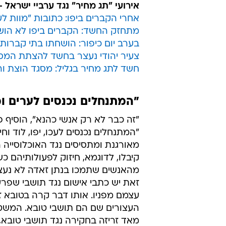
אירועי "תג מחיר" נגד ערביי ישראל -
אחרי הקברים ביפו: כתובות "מוות לע
מתחזק החשד: הקברים ביפו לא הושחת
בערב יום כיפור: הושחתו בתי קברות 
צעיר יהודי נעצר בחשד להצתת המסג
חשד לתג מחיר בגליל: מסגד הוצת ו
"המתנחלים נכנסים לערים ו
"זה כבר לא רק אנשי כהנא", הוסיף פ
"המתנחלים נכנסים לעכו, יפו, לוד וח
מאורגנת ומתסיסים נגד האוכלוסייה 
קיבלו, לדוגמא, חיזוק לפעולותיהם 
מהאנשים שתמכו בנתן זאדה לא נעצ
זאת יש כתבי אישום נגד תושבי שפרע
העצורים שם הם תושבי טובא. המש
מאד זריזה בחקירה נגד תושבי טובא,