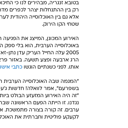
בטובא זנגריה, מבהירים לנו כי החיכוכ
רק בין ההתנחלות יצהר לכפרים מד
אלא גם בין האוכלוסייה היהודית לער
שטחי הקו הירוק.
האירוע המכונן, המייצג את הפגיעה 
2005 עלה החייל העריק עדן נתן
הרג ארבעה ופצע תשעה. באזור פרצה
אותו. לפני כשנתיים הוגשו
כתבי אישום נגד 12 מתושבי שפרעם ש
בשפרעם", אמר לוואלה! חדשות ג'עפר
"זה היה האירוע המזעזע הבולט ביות
נגדנו. זו הייתה הפעם הראשונה שבה 
ערבים. זה קורה בצורה מתמשכת. אפי
לקעקע פוליטית וחברתית את האוכלוס