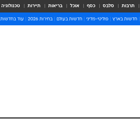
תרבות
סלבס
כסף
אוכל
בריאות
תיירות
טכנולוגיה
חדשות בארץ
פוליטי-מדיני
חדשות בעולם
בחירות 2026
עוד בחדשות
אירועים בארץ
פוליטיקה וממשל
המזרח התיכון
דעות ופרשנויו
חדשות פלילים ומשפט
יחסי חוץ
אירופה
סרי ושלזינגר
חינוך
אמריקה
פרויקטים מיוח
ישראלים בחו"ל
אסיה והפסיפיק
אסור לפספס
בריאות
אפריקה
מדע וסביבה
חברה ורווחה
הנחיות פיקוד 
ארכיון מדורים
זמני כניסת ש
לוח חופשות וח
לוח שנה
חדשות יהדות
חדשות המשפ