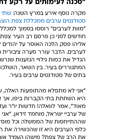
"סכנה לעימותים על רקע דתי
מקרה נוסף אירע במרץ השנה:
שתי מ
סטודנטים ערבים ממכללת צפת הוצת
"מוות לערבים" רוססו בסמוך למכלל
חודשים לפני כן פרסם רב העיר צפת
אליהו פסק הלכה האוסר על יהודים ל
לערבים. הדבר עורר סערה ציבורית ג
הגדיל את כמות גילויי הגזענות שנרש
המתגוררים בעיר. בין השאר, הושלכו
בתים של סטודנטים ערבים בעיר.
"אני לא מתפלא מהתופעות האלה, 
היא השחתת בתי הקברות ביפו, אך א
מאוד", אמר לוואלה! חדשות יו"ר ו
של ערביי ישראל, מוחמד זידאן. "אני 
שההתייחסות של הממשלה וכל מוסד
כלפי הערבים היא זו שהכשירה את ה
את הרב של צפת? מישהו העמיד אותו