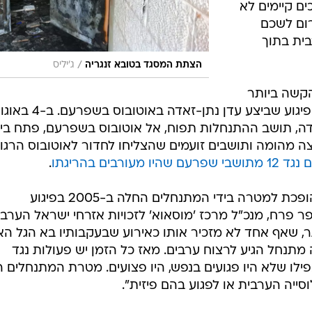
ים קיימים לא
רום לשכם
בית בתוך
/
הצתת המסגד בטובא זנגריה
ג'יליס
הקשה ביותר
באוכלוסייה הערבית, הוא בלי ספק הפיגוע שביצע עדן נתן-זאדה 
-זאדה, תושב ההתנחלות תפוח, אל אוטובוס בשפרעם, פתח ביר
 מהומה ותושבים זועמים שהצליחו לחדור לאוטובוס הרגו
היו מעורבים בהריגתו
.
"המגמה שבה האוכלוסייה הערבית הופכת למטרה בידי המתנחלים החלה ב-2005 בפיגוע
 פרח, מנכ"ל מרכז 'מוסאוא' לזכויות אזרחי ישראל הערבי
ר, שאף אחד לא מזכיר אותו כאירוע שבעקבותיו בא הגל הא
מתנחל הגיע לרצוח ערבים. מאז כל הזמן יש פעולות נגד
לו שלא היו פגועים בנפש, היו פצועים. מטרת המתנחלים ה
ייה הערבית או לפגוע בהם פיזית".