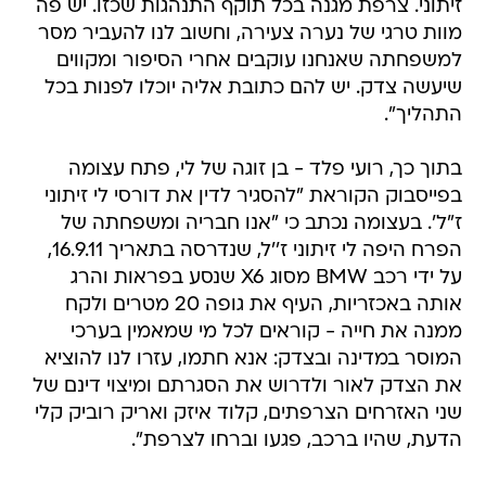
זיתוני. צרפת מגנה בכל תוקף התנהגות שכזו. יש פה
מוות טרגי של נערה צעירה, וחשוב לנו להעביר מסר
למשפחתה שאנחנו עוקבים אחרי הסיפור ומקווים
שיעשה צדק. יש להם כתובת אליה יוכלו לפנות בכל
התהליך".
בתוך כך, רועי פלד - בן זוגה של לי, פתח עצומה
בפייסבוק הקוראת "להסגיר לדין את דורסי לי זיתוני
ז"ל'. בעצומה נכתב כי "אנו חבריה ומשפחתה של
הפרח היפה לי זיתוני ז''ל, שנדרסה בתאריך 16.9.11,
על ידי רכב BMW מסוג X6 שנסע בפראות והרג
אותה באכזריות, העיף את גופה 20 מטרים ולקח
ממנה את חייה - קוראים לכל מי שמאמין בערכי
המוסר במדינה ובצדק: אנא חתמו, עזרו לנו להוציא
את הצדק לאור ולדרוש את הסגרתם ומיצוי דינם של
שני האזרחים הצרפתים, קלוד איזק ואריק רוביק קלי
הדעת, שהיו ברכב, פגעו וברחו לצרפת".