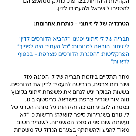
הקהילות היהודיות בצרפת, כחלק ממאמציהם
להסגירו לישראל ולהעמידו לדין.
הטרגדיה של לי זיתוני - כותרות אחרונות:
חבריה של לי זיתוני יפגינו: "להביא הדורסים לדין"
לי זיתוני הובאה למנוחות: "כל העתיד היה לפנייך"
הפרקליטות: "הסגרת הדורסים מצרפת - בכפוף
לראיות"
מחר תתקיים ביוזמת חבריה של לי הפגנה מול
שגרירות צרפת, בדרישה להעמיד לדין את הדורסים.
בשעות הבוקר יגיע לנחם את משפחת זיתוני בקיבוץ
נווה אור שגריר צרפת בישראל, כריסטוף ביגו,
במטרה להביע תמיכה והזדהות על מותה הטרגי של
לי. גורם בשגרירות סיפר לוואלה! חדשות כי "לא
נעשתה שום פנייה מצד המשפחה. לשגריר חשוב
מאוד להגיע ולהשתתף בצערם הגדול של משפחת