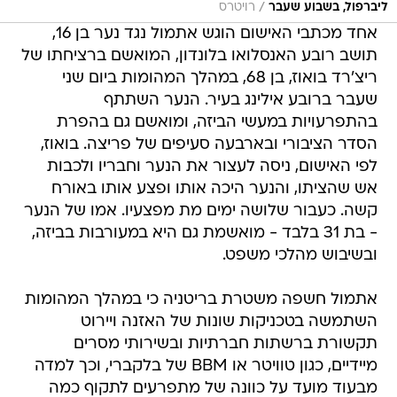
/
ליברפול, בשבוע שעבר
רויטרס
אחד מכתבי האישום הוגש אתמול נגד נער בן 16,
תושב רובע האנסלואו בלונדון, המואשם ברציחתו של
ריצ'רד בואוז, בן 68, במהלך המהומות ביום שני
שעבר ברובע אילינג בעיר. הנער השתתף
בהתפרעויות במעשי הביזה, ומואשם גם בהפרת
הסדר הציבורי ובארבעה סעיפים של פריצה. בואוז,
לפי האישום, ניסה לעצור את הנער וחבריו ולכבות
אש שהציתו, והנער היכה אותו ופצע אותו באורח
קשה. כעבור שלושה ימים מת מפצעיו. אמו של הנער
- בת 31 בלבד - מואשמת גם היא במעורבות בביזה,
ובשיבוש מהלכי משפט.
אתמול חשפה משטרת בריטניה כי במהלך המהומות
השתמשה בטכניקות שונות של האזנה ויירוט
תקשורת ברשתות חברתיות ובשירותי מסרים
מיידיים, כגון טוויטר או BBM של בלקברי, וכך למדה
מבעוד מועד על כוונה של מתפרעים לתקוף כמה