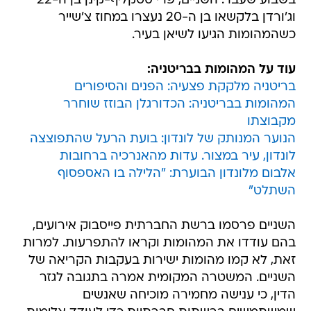
בשבוע שעבר. השניים, פרי סטקליף-קינן בן ה-22
וג'ורדן בלקשאו בן ה-20 נעצרו במחוז צ'שייר
כשהמהומות הגיעו לשיאן בעיר.
עוד על המהומות בבריטניה:
בריטניה מלקקת פצעיה: הפנים והסיפורים
המהומות בבריטניה: הכדורגלן הבוזז שוחרר
מקבוצתו
הנוער המנותק של לונדון: בועת הרעל שהתפוצצה
לונדון, עיר במצור. עדות מהאנרכיה ברחובות
אלבום מלונדון הבוערת: "הלילה בו האספסוף
השתלט"
השניים פרסמו ברשת החברתית פייסבוק אירועים,
בהם עודדו את המהומות וקראו להתפרעות. למרות
זאת, לא קמו מהומות ישירות בעקבות הקריאה של
השניים. המשטרה המקומית אמרה בתגובה לגזר
הדין, כי ענישה מחמירה מוכיחה שאנשים