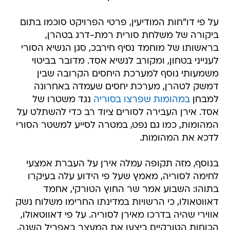
על פי דו"חות המודיעין, פרטי הפרויקט סוכמו בתום
ביקורה של משלחת סורית רמת-דרג בטהרן,
בראשותו של מוחמד נסיף חירבכ, סגן הנשיא הסורי
לענייני בטחון, ומקורב לנשיא אסד. מדובר בביטוי
משמעותי נוסף למערכת היחסים הקרובה שבין
דמשק לטהרן, מערכת יחסים שעמדה באחרונה
למבחן
במהומות שפרצו בסוריה
נגד משטרו של
אסד. אירן העבירה לסורים ציוד רב כדי להשתלט על
המהומות, כמו גם נפט, במטרה לסייע למשטר הסורי
לדכא את המהומות.
בנוסף, מזה תקופה עמלה אירן על העברת אמצעי
לחימה לסוריה, מאמץ שעל פי הידוע עלה בעיקרו
בתוהו: השבוע אמר שר החוץ הטורקי, אחמד
דאווטאולו, כי הרשויות במדינתו החרימו משלוח נשק
אווירי שהיה בדרכו מאירן לסוריה. על פי דאווטאולו,
הכוחות הטורקיים ביצעו את המעצר באפריל השנה,