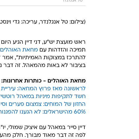
טל אנגלנדר
(צילום: טל אנגלנדר, עריכה: גדי וינסט
ראש מועצת יש"ע, דני דיין הגיע היו
תמיכה והזדהות עם
מחאת האוהלים
להתרכז במצוקות האמיתיות", אמר די
בציבור לא באות מהמאהל. זה דבר נפל
מחאת האוהלים - כותרות אחרונות:
לראשונה מאז פרוץ המחאה: עיריית 
חשד לתקיפות מיניות במאהל רוטשיל
החזון של המוחים: צמצום פערים וסיו
60% מהישראלים: לא הגענו להפגנות "מסיבה טכנית"
דיין סייר במאהל עם איציק שמולי, 
לפה זה דבר מאוד מבורך. חלק מהענ