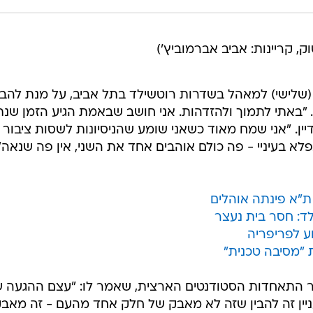
וק, קריינות: אביב אברמוביץ')
ם (שלישי) למאהל בשדרות רוטשילד בתל אביב, על מנת להבי
. "באתי לתמוך ולהזדהות. אני חושב שבאמת הגיע הזמן שנת
ין. "אני שמח מאוד כשאני שומע שהניסיונות לשסות ציבור
א בעיניי - פה כולם אוהבים אחד את השני, אין פה שנאה"
ת"א פינתה אוהלים
ד: חסר בית נעצר
ע לפריפריה
יו"ר התאחדות הסטודנטים הארצית, שאמר לו: "עצם ההגעה 
יין זה להבין שזה לא מאבק של חלק אחד מהעם - זה מאב