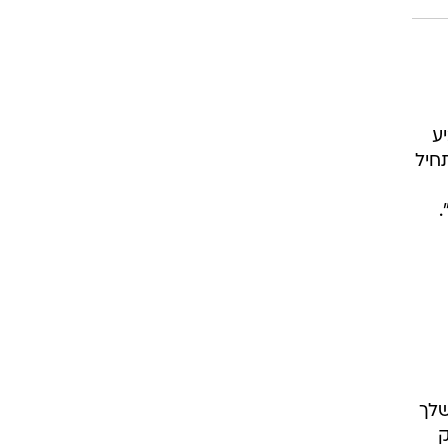
ע
חיל
.
שלך
ק