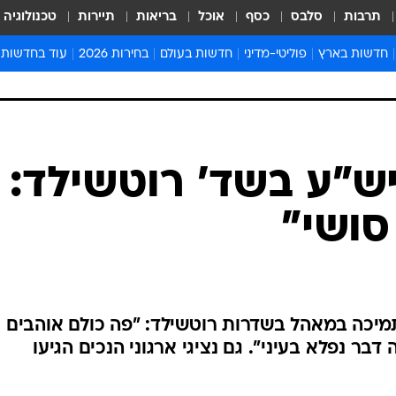
תרבות
סלבס
כסף
אוכל
בריאות
תיירות
טכנולוגיה
חדשות בארץ
פוליטי-מדיני
חדשות בעולם
בחירות 2026
עוד בחדשות
אירועים בארץ
פוליטיקה וממשל
המזרח התיכון
דעות ופרשנויו
חדשות פלילים ומשפט
יחסי חוץ
אירופה
סרי ושלזינגר
חינוך
אמריקה
פרויקטים מיוח
ישראלים בחו"ל
אסיה והפסיפיק
אסור לפספס
ש"ע בשד' רוטשילד:
בריאות
אפריקה
מדע וסביבה
סושי"
חברה ורווחה
הנחיות פיקוד 
ארכיון מדורים
זמני כניסת ש
לוח חופשות וח
מיכה במאהל בשדרות רוטשילד: "פה כולם אוהבים
לוח שנה
דבר נפלא בעיני". גם נציגי ארגוני הנכים הגיעו
חדשות יהדות
חדשות המשפ