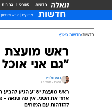
חדשות
ספורט
בחירות
חדשות
מבזקים
צבא וביטחון
חדשות
/
חדשות בארץ
ראש מועצת י
"גם אני אוכל 
בועז ווליניץ
9.8.2011 / 13:08
ראש מועצת יש"ע הגיע להביע ת
אחד את השני. אין פה שנאה - זה 
להזדהות עם המוחים