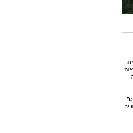
זור
אות
",
ושה