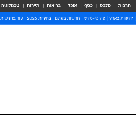
תרבות
סלבס
כסף
אוכל
בריאות
תיירות
טכנולוגיה
חדשות בארץ
פוליטי-מדיני
חדשות בעולם
בחירות 2026
עוד בחדשות
אירועים בארץ
פוליטיקה וממשל
המזרח התיכון
דעות ופרשנויו
חדשות פלילים ומשפט
יחסי חוץ
אירופה
סרי ושלזינגר
חינוך
אמריקה
פרויקטים מיוח
ישראלים בחו"ל
אסיה והפסיפיק
אסור לפספס
בריאות
אפריקה
מדע וסביבה
חברה ורווחה
הנחיות פיקוד 
ארכיון מדורים
זמני כניסת ש
לוח חופשות וח
לוח שנה
חדשות יהדות
חדשות המשפ