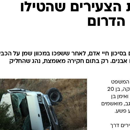
המייל האדום
 הצעירים שהטילו
הדרום
סיכון חיי אדם, לאחר ששפכו במכוון שמן על הכבי
בו אבנים. רק בתום חקירה מאומצת, נהג שהחליק
ת המשפט
המחוזי בבאר שבע נגד יוסוף אבו זקיקה, בן 20
ושניים מבני משפחתו, ג'אלל בן ה-16 ואימן בן
נגב, מואשמים
ע פשע.
רים דרך