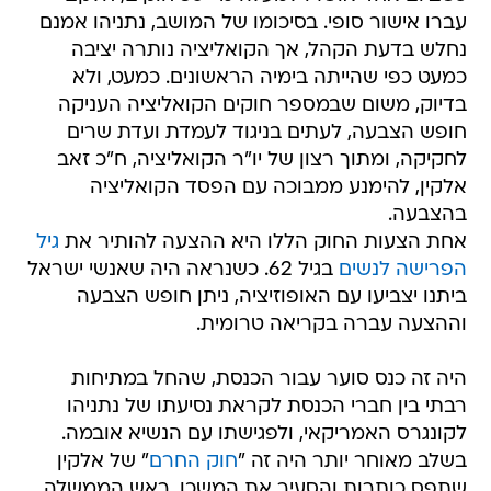
עברו אישור סופי. בסיכומו של המושב, נתניהו אמנם
נחלש בדעת הקהל, אך הקואליציה נותרה יציבה
כמעט כפי שהייתה בימיה הראשונים. כמעט, ולא
בדיוק, משום שבמספר חוקים הקואליציה העניקה
חופש הצבעה, לעתים בניגוד לעמדת ועדת שרים
לחקיקה, ומתוך רצון של יו"ר הקואליציה, ח"כ זאב
אלקין, להימנע ממבוכה עם הפסד הקואליציה
בהצבעה.
אחת הצעות החוק הללו היא ההצעה להותיר את
גיל
הפרישה לנשים
בגיל 62. כשנראה היה שאנשי ישראל
ביתנו יצביעו עם האופוזיציה, ניתן חופש הצבעה
וההצעה עברה בקריאה טרומית.
היה זה כנס סוער עבור הכנסת, שהחל במתיחות
רבתי בין חברי הכנסת לקראת נסיעתו של נתניהו
לקונגרס האמריקאי, ולפגישתו עם הנשיא אובמה.
בשלב מאוחר יותר היה זה "
חוק החרם
" של אלקין
שתפס כותרות והסעיר את המשכן. ראש הממשלה