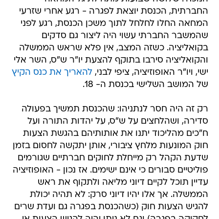
החברתית, הכנסת יוצאת לפגרה - רגע אחרי שזרעי
המחאה החלו לחלחל לתוך משכן הכנסת, רגע לפני
שהמשבר החברתי עשוי היה ליצור גם סדקים
בקואליציה. כשזה המצב, אין פלא שראש הממשלה
והקואליציה סירבו בתוקף להצעת יו"ר ש"ס, השר אלי
ישי, ויו"ר האופוזיציה, ציפי לבני,
להאריך את כנס הקיץ
של המושב השלישי בכנסת ה- 18.
רק זה היה חסר לנתניהו: שהכנסת תמשיך בפעולה
סדירה, ושהלחצים על ש"ס, על יהדות התורה ועל
ח"כים מהליכוד יתנו את אותותיהם בהגשת הצעות
חוק המונעות מלחץ ציבורי, אותן יתקשה לחסום בזמן
שדעת הקהל רק מייחלת לחוקים חברתיים שגורמים
פוליטיים סבורים כי אינם ישימים. אז נכון - האופוזיציה
עדיין תוכל לקיים דיוני מליאה ולתקוף את ראש
הממשלה. אך אלו יהיו דיוני סרק: לא תהיה יכולת
להגיש הצעות חוק (כשהכנסת בפגרה גם ועדת שרים