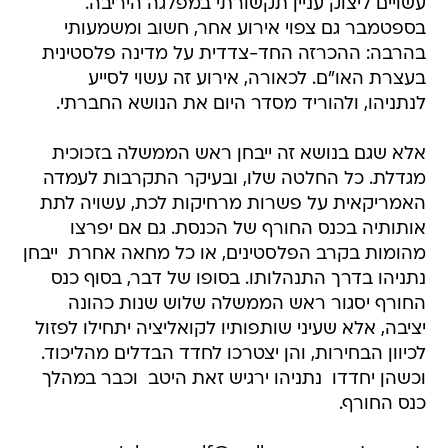
עשויים ליצוק עניין תקשורתי במפלגה היריבה.
בספטמבר גם צפוי אירוע אחר, חשוב ומשמעותי
בהרבה: ההכרזה החד-צדדית על מדינה פלסטינית
בעצרת האו"ם. לכאורה, אירוע זה עשוי לסייע
לנתניהו, ולהוריד מסדר היום את הנושא החברתי.
אלא שגם בנושא זה ייבחן ראש הממשלה בזכוכית
מגדלת. כל החלטה שלו, ובעיקר התקרבות לעמדה
האמריקאית על פשרות מרחיקות לכת, עשויה לתת
אותותיה בכנס החורף של הכנסת. גם אם יפרצו
מהומות בקרב הפלסטינים, או כל מחאה אחרת  ייבחן
נתניהו בדרך התנהלותו. בסופו של דבר, בסוף כנס
החורף יסגור ראש הממשלה שלוש שנות כהונה
יציבה, אלא שעיני שותפותיו לקואליציה יתחילו לפזול
לכיוון הבחירות, והן יצטרכו לחדד הבדלים מהליכוד.
וכשהן יחדדו  נתניהו ירגיש זאת היטב  וכבר במהלך
כנס החורף.