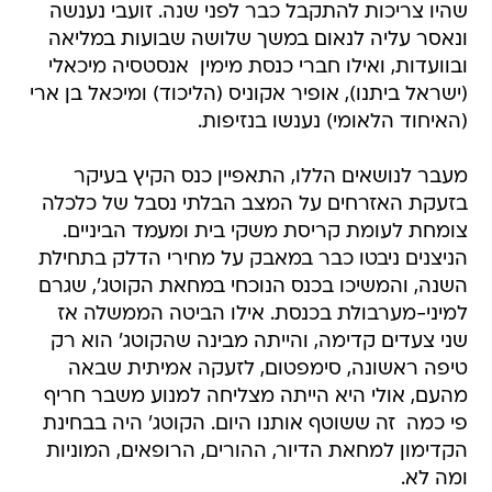
שהיו צריכות להתקבל כבר לפני שנה. זועבי נענשה
ונאסר עליה לנאום במשך שלושה שבועות במליאה
ובוועדות, ואילו חברי כנסת מימין  אנסטסיה מיכאלי
(ישראל ביתנו), אופיר אקוניס (הליכוד) ומיכאל בן ארי
(האיחוד הלאומי) נענשו בנזיפות.
מעבר לנושאים הללו, התאפיין כנס הקיץ בעיקר
בזעקת האזרחים על המצב הבלתי נסבל של כלכלה
צומחת לעומת קריסת משקי בית ומעמד הביניים.
הניצנים ניבטו כבר במאבק על מחירי הדלק בתחילת
השנה, והמשיכו בכנס הנוכחי במחאת הקוטג', שגרם
למיני-מערבולת בכנסת. אילו הביטה הממשלה אז
שני צעדים קדימה, והייתה מבינה שהקוטג' הוא רק
טיפה ראשונה, סימפטום, לזעקה אמיתית שבאה
מהעם, אולי היא הייתה מצליחה למנוע משבר חריף
פי כמה  זה ששוטף אותנו היום. הקוטג' היה בבחינת
הקדימון למחאת הדיור, ההורים, הרופאים, המוניות
ומה לא.