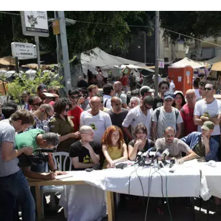
לתוך העין של ראש העיר, רון חולדאי. ברוכים הבאים למהפ
 ורבים עדיין מסרבים להאמין. בוקר טוב למאחרי הקום במש
אלי, דן מרגלית, חנוך דאום ומירי רגב  המלעיזים, אשר ב
 ההיסטוריה. בוקר טוב לכם, כאן שידורי המהפכה. באנו
על פחות. זה כאן וזה עכשיו, המהפכה השמחה ביותר בעו
כמו שרק ישראל יכולה להיות.