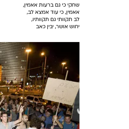
שעליה אנו מכריזים. התעוררנו לפני ש
טשרניחובסקי, 1892:
רוחו ישליך כבלי-הבל,
ירוממנו במתי-על:
לא ברעב ימות עובד,
דרור לנפש, פת-לדל
שחקי כי גם ברעות אאמין,
אאמין, כי עוד אמצא לב,
לב תקוותי גם תקוותיו,
יחוש אושר, יבין כאב