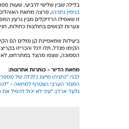
עצמאות של ד
אסף לוי
30.7.2011 / 9:01
על רקע התפשטות מחאת הדיור,
בטור אישי. למרות ביקורת על ה
היטב: ישראל טובה וצודקת יותר
בלילה שבין שלישי לרביעי, שעות ספ
בנימין נתניהו
, פרצה מחאת האוהלים 
זו שאפילו הרדיקלים מבין גרעין המ
ונערות לבושים בחולצות כחולות, חני
ביעילות שמאפיינת קן נמלים הם הקי
הקימו מגדל, תלו דגל והכריזו בקרי
הסמוכה, שצפו מהצד במתרחש, לא ה