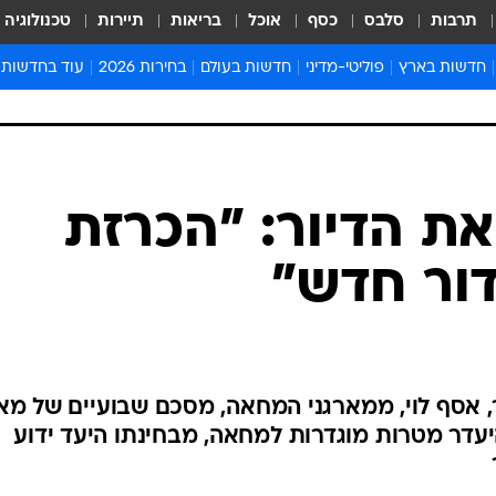
תרבות
סלבס
כסף
אוכל
בריאות
תיירות
טכנולוגיה
חדשות בארץ
פוליטי-מדיני
חדשות בעולם
בחירות 2026
עוד בחדשות
אירועים בארץ
פוליטיקה וממשל
המזרח התיכון
דעות ופרשנויו
חדשות פלילים ומשפט
יחסי חוץ
אירופה
סרי ושלזינגר
חינוך
אמריקה
פרויקטים מיוח
ישראלים בחו"ל
אסיה והפסיפיק
אסור לפספס
בריאות
אפריקה
מדע וסביבה
חברה ורווחה
הנחיות פיקוד 
ארכיון מדורים
זמני כניסת ש
לוח חופשות וח
לוח שנה
חדשות יהדות
ת הדיור: "הכרזת
חדשות המשפ