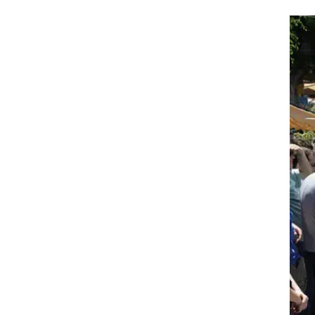
כה
רדי
הבל
לם,