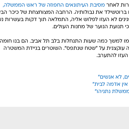
ור חדש"
המייל האדום
 אסף לוי, ממארגני המחאה, מסכם שבועיים של מא
יעדר מטרות מוגדרות למחאה, מבחינתו היעד ידוע
ורות לאחר
מסיבת העיתונאים החפוזה של ראש הממשלה,
ברוטשילד את גבולותיה. הרחבה המצוחצחת של כיכר הבי
פגינים לא העזו לפלוש אליה, התמלאה תוך דקות בעשרות נע
כי תנועת הנוער של מחנות העולים.
מו למשך כמה שעות התנחלות בלב תל אביב. הם בנו חומה,
צה עוקצנית על "שטח שנתפס". השוטרים בניידת המשטרה
עזו להתערב.