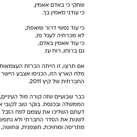
חניכי תנועת הנוער הקימו התנחלות בתל אביב
וואלה, צילום מסך
תוך כדי העבודה, בן רגע, החלו חניכי
שאול טשרניחובסקי, נושר בחלל האווי
שחקי שחקי על החלומות,
זו אני החולם שח.
שחקי כי באדם אאמין,
כי עודני מאמין בך.
כי עוד נפשי דרור שואפת,
לא מכרתיה לעגל פז,
כי עוד אאמין באדם,
גם ברוחו, רוח עז.
אם תרצו, זו הייתה הכרזת העצמאות 