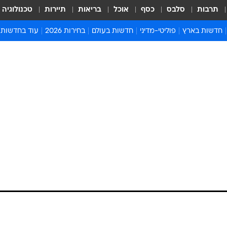
תרבות
סלבס
כסף
אוכל
בריאות
תיירות
טכנולוגיה
חדשות בארץ
פוליטי-מדיני
חדשות בעולם
בחירות 2026
עוד בחדשות
אירועים בארץ
פוליטיקה וממשל
המזרח התיכון
דעות ופרשנויו
חדשות פלילים ומשפט
יחסי חוץ
אירופה
סרי ושלזינגר
חינוך
אמריקה
פרויקטים מיוח
ישראלים בחו"ל
אסיה והפסיפיק
אסור לפספס
בריאות
אפריקה
מדע וסביבה
חברה ורווחה
הנחיות פיקוד 
ארכיון מדורים
זמני כניסת ש
לוח חופשות וח
לוח שנה
חדשות יהדות
חדשות המשפ