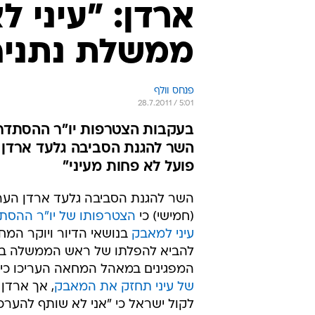
ארדן: "עיני ל
ממשלת נתניה
פנחס וולף
28.7.2011 / 5:01
בעקבות הצטרפות יו"ר ההסתדרות
השר להגנת הסביבה גלעד ארדן כ
פועל לא פחות מעיני"
השר להגנת הסביבה גלעד ארדן הער
(חמישי) כי
הצטרפותו של יו"ר ההסת
עיני למאבק
בנושאי הדיור ויוקר המחי
להביא להפלתו של ראש הממשלה בנימ
המפגינים במאהל המחאה העריכו כי
של עיני תחזק את המאבק
, אך ארדן 
לקול ישראל כי "אני לא שותף להערכה