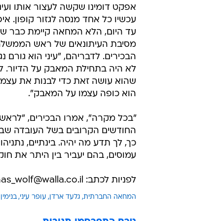
אפקט דומינו שקשה לעצור אותו ועינ
עכשיו כל אחד מנסה לגזור קופון. אי
עד היום, הלא המחאה קיימת כבר שבו
מסיבת העיתונאים של ראש הממשלה 
הבכירים. לדבריהם, "עיני הוא גורם נ
לא היה בתחילת המאבק על הדיור. ל
שהוא עושה זאת כדי לבנות את עצמו.
הוא כופה עצמו על המאבק".
"בכל מקרה", אמרו הבכירים, "לרא
החודשים הקרובים בשל העובדה שבעו
כך, לך תדע מה יהיה. בינתיים, נתני
עמוסים, בהם יעביר בין היתר את חוק
לפניות לכתב: pinhas_wolf@walla.co.il
המחאה החברתית
גלעד ארדן
עופר עיני
בנימין 