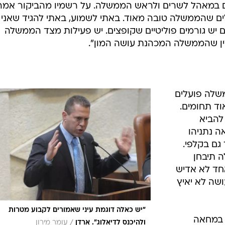
 במאהל לשרים ולראש הממשלה. על רשמיו מהביקור אמר
ים שהממשלה טובה מאוד. באתי לשמוע, באתי להגיד שאני
 יש גורמים פוליטיים שקופצים. יש פעילות מצד הממשלה
מין שהממשלה המכהנת עושה המון".
שלה פועלים
וד תחומים.
להביא
ה נתניהו
 גם בקלפי.
ה תיבחן
אחד לא אדיש
שה לא יאיץ
"יש כאלה דוגמת עיני שאמורים לקבוע מטרות
ש במחאה
/
ולהיכנס לדיאלוג". ארדן
עומר מירון