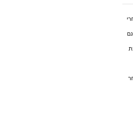
רי
גם
ת
ר