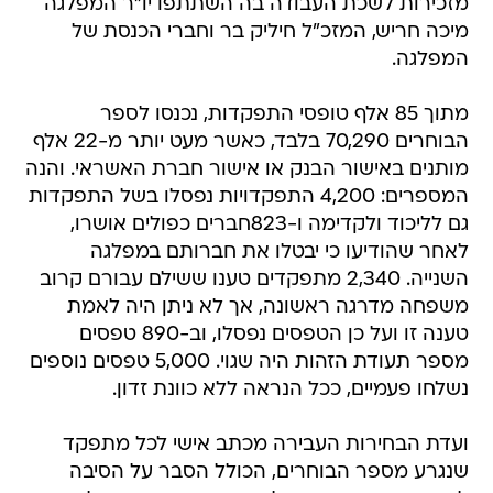
מזכירות לשכת העבודה בה השתתפו יו"ר המפלגה
מיכה חריש, המזכ"ל חיליק בר וחברי הכנסת של
המפלגה.
מתוך 85 אלף טופסי התפקדות, נכנסו לספר
הבוחרים 70,290 בלבד, כאשר מעט יותר מ-22 אלף
מותנים באישור הבנק או אישור חברת האשראי. והנה
המספרים: 4,200 התפקדויות נפסלו בשל התפקדות
גם לליכוד ולקדימה ו-823חברים כפולים אושרו,
לאחר שהודיעו כי יבטלו את חברותם במפלגה
השנייה. 2,340 מתפקדים טענו ששילם עבורם קרוב
משפחה מדרגה ראשונה, אך לא ניתן היה לאמת
טענה זו ועל כן הטפסים נפסלו, וב-890 טפסים
מספר תעודת הזהות היה שגוי. 5,000 טפסים נוספים
נשלחו פעמיים, ככל הנראה ללא כוונת זדון.
ועדת הבחירות העבירה מכתב אישי לכל מתפקד
שנגרע מספר הבוחרים, הכולל הסבר על הסיבה