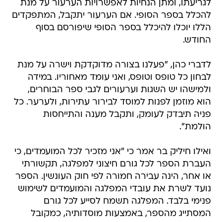
לגריעתו, ומתן הנחיות לאפשרויות הערעור על מנת
להכלל בספר הסופי. אם הערעור יתקבל, המתפקדים
הללו יוכלו להיכלל בספר הסופי שיפורסם בסוף
החודש.
לדברי כהן, "פעלנו בצורה מדוקדקת וישרה על מנת
לבחון כל טופס וטופס, ואני עומד מאחוריו. במידה
ולמישהו יש השגות וערעורים לגבי ספר הבוחרים,
הוא מוזמן לפנות למוסד לבירור עתירות, ולערער. כל
פניה תיבדק לעומק, ותקבל מענה והתייחסות
הולמת".
ואילו חיליק בר אמר כי "אני מזכיר לכל המועמדים, כי
העברת הספר לכל גורם חיצוני למפלגה, תקשורתי
או אחר, הינה עבירה חמורה לפי חוק העונשין. הספר
נועד לשרת את עובדי המפלגה והמועמדים לשימוש
פנימי בלבד. המפלגה תשמח לסייע לכל גורם
המסתייג מהספר, באמצעות מוסדותיה, כמקובל