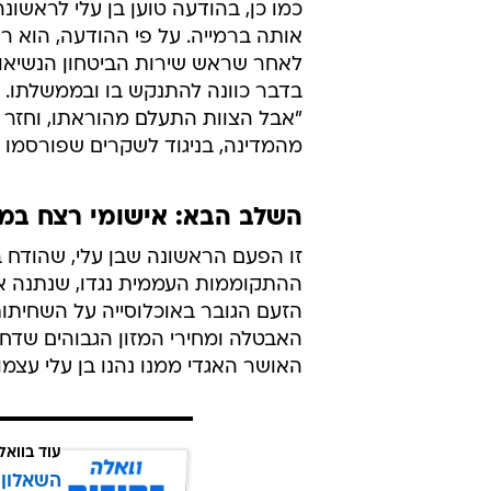
כמו כן, בהודעה טוען בן עלי לראשונה
אותה ברמייה. על פי ההודעה, הוא 
לאחר שראש שירות הביטחון הנשיאותי 
בדבר כוונה להתנקש בו ובממשלתו. "
"אבל הצוות התעלם מהוראתו, וחזר ל
מהמדינה, בניגוד לשקרים שפורסמו ע
השלב הבא: אישומי רצח במ
ההתקוממות העממית נגדו, שנתנה את
הזעם הגובר באוכלוסייה על השחיתות ו
האבטלה ומחירי המזון הגבוהים שדחק
האושר האגדי ממנו נהנו בן עלי עצ
עוד בוואל
השאלון 