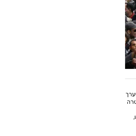
סף, שייערך
טרה