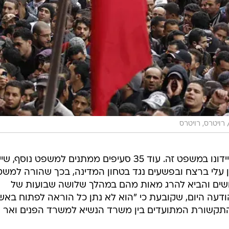
רויטרס, רויטרס
מתוך 93 סעיפי אישום בסך הכל, 58 יידונו במשפט זה. עוד 35 סעיפים ממתנים למשפט נו
ן עלי ברצח ובפשעים נגד בטחון המדינה, בכך שהורה למש
ושים והביא להרג מאות מהם במהלך שלושה שבועות של
דעה היום, שקובעת כי "הוא לא נתן כל הוראה לפתוח באש,
 התקשורת המתועדים בין משרד הנשיא למשרד הפנים ואר