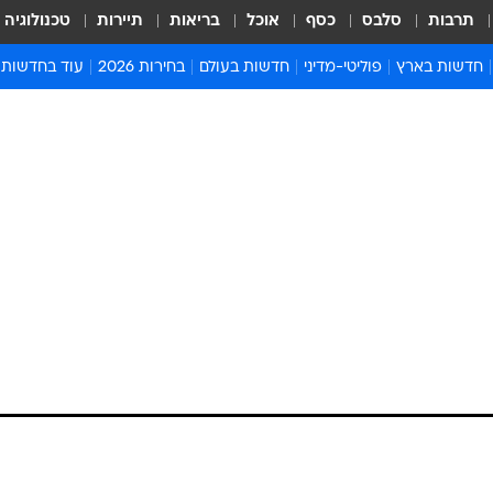
תרבות
סלבס
כסף
אוכל
בריאות
תיירות
טכנולוגיה
חדשות בארץ
פוליטי-מדיני
חדשות בעולם
בחירות 2026
עוד בחדשות
אירועים בארץ
פוליטיקה וממשל
המזרח התיכון
דעות ופרשנויו
חדשות פלילים ומשפט
יחסי חוץ
אירופה
סרי ושלזינגר
חינוך
אמריקה
פרויקטים מיוח
ישראלים בחו"ל
אסיה והפסיפיק
אסור לפספס
בריאות
אפריקה
מדע וסביבה
חברה ורווחה
הנחיות פיקוד 
ארכיון מדורים
זמני כניסת ש
לוח חופשות וח
לוח שנה
חדשות יהדות
חדשות המשפ