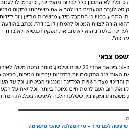
 כי כלל לא התכוון כלל לברוח מהמדינה, וכי גרמו לו לעזוב
רק טס לערב הסעודית כדי להביא את משפחתו למקום מבטח
התריע בפניו כי התקבל מידע מ"שירות מודיעין זר ידידותי
הוא הורה לצוות המטוס להמתין לו בג'דה", נכתב בהודעה,
מדינה בלעדיו. הוא לא עזב את תפקידו כנשיא ולא ברח
ד כה".
שפט צבאי
זו הפעם הראשונה שבן עלי, שהודח ב-14 בינואר אחרי 23 שנות שלטון, מוסר גרסה משלו ל
 האות לגל התקוממויות במדינות ערביות נוספות, פרצה ב
הדיכוי מצד רשויות המדינה ומנגנוני הביטחון, וכל על העוני
ו את רוב העם לרמת חיים נמוכה ביותר  וכל זאת על רקע
מו, משפחתו ומקורביו, ששלטו הלכה למעשה בכלכלת המדינה
ה
שיעשה לכם סדר - מי המפלגה שהכי מתאימה