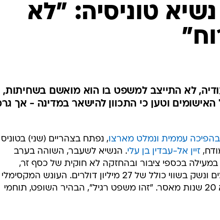
המייל האדום
יא טוניסיה: "לא
וח"
סעודיה, לא התייצב למשפט בו הוא מואשם בשחיתות, 
אישומים וטען כי התכוון להישאר במדינה - אך גרמ
בהפיכה עממית ונמלט מארצו
, נפתח בצהריים (שני) בטוניס
ודח,
זיין אל-עבדין בן עלי
. הנשיא לשעבר, השוהה בערב
מעילה בכספי ציבור ובהחזקה לא חוקית של כסף זר,
תכשיטים, ממצאים ארכיאולוגיים, סמים ונשק בשווי כולל של 27 מיליון דולרים. העונש המקסימלי
הצפוי לו אם יורשע בעבירות אלו הוא 20 שנות מאסר. "זהו משפט רגיל", הבהיר השופט, תוחמי