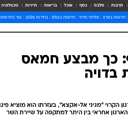
תרבות
סלבס
כסף
אוכל
בריאות
תיירות
טכנולוגיה
חדשות בארץ
פוליטי-מדיני
חדשות בעולם
בחירות 2026
עוד בחדשות
אירועים בארץ
פוליטיקה וממשל
המזרח התיכון
דעות ופרשנויו
חדשות פלילים ומשפט
יחסי חוץ
אירופה
סרי ושלזינגר
חינוך
אמריקה
פרויקטים מיוח
ישראלים בחו"ל
אסיה והפסיפיק
אסור לפספס
: כך מבצע חמאס
בריאות
אפריקה
מדע וסביבה
 בדויה
חברה ורווחה
הנחיות פיקוד 
ארכיון מדורים
זמני כניסת ש
לוח חופשות וח
ן הקרוי "מגיני אל-אקצא", בעזרתו הוא מוציא פיגו
לוח שנה
 הארגון אחראי בין היתר למתקפה על שיירת השר
חדשות יהדות
חדשות המשפ