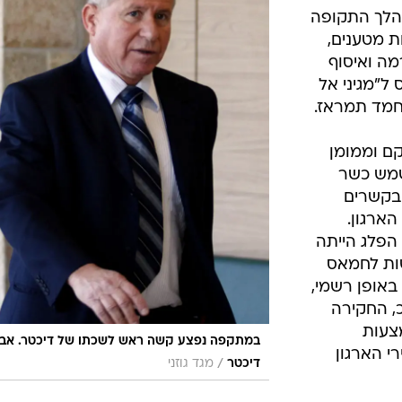
ס לארגון בשנת 2007 ובמהלך התקופה
ת מטענים,
רמה ואיסוף
 תנועת צה"ל. ב-2009 גויס ל"מגיני אל
חמד תמראז.
קם וממומן
שמש כשר
בקשרים
הארגון.
הפלג הייתה
שות לחמאס
באופן רשמי,
כ, החקירה
צעות
במתקפה נפצע קשה ראש לשכתו של דיכטר. אבי
י הארגון
/
דיכטר
מגד גוזני