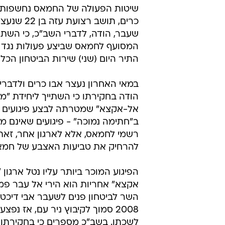
שיטות הפעולה של החמאס נחשפות: 
כרים, תושב רצועת
שעבר, הודה, לדברי השב"כ, כי השתיי
המסועף לחמאס שביצע פעולות נגד י
התיר היום (שני) שירות הביטחון הכלל
במאי האחרון נעצר אבו כרים ולדברי
הודה בחקירתו כי השתייך ליחידת "מג
אל-אקצא" שמטרתה לבצע פיגועים נ
ב"חתימה נמוכה" - פיגועים שאינם מש
רשמי לחמאס, אלא לארגון אחר, זאת
להרחיק את טביעות האצבע של חמ
הפיגוע המוכר ביותר עליו נטל ארגון "
אקצא" אחריות הוא הירי אל עבר פמל
השר לביטחון פנים לשעבר אבי דיכט
2008 סמוך לקיבוץ ניר עם, אז נפ
לשכתו. בשב"כ מספרים כי בחקירתו 