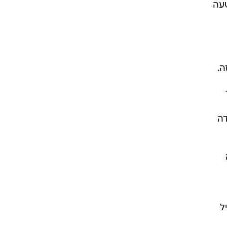
שעה
ה.
דה
ל