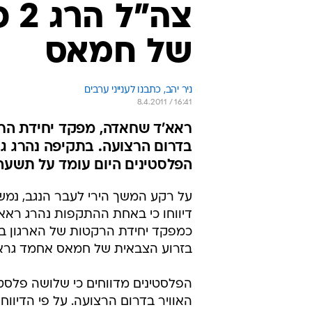
צה
של חמאס
ניר יהב, כתבנו לענייני ערבים
8.4.2011 / 16:41
ראא'ד שחאדה, מפקד יחידת הר
בדרום הרצועה. בתקיפה נהרג ג
הפלסטינים היום עומד על תשעה
על רקע המשך הירי לעבר הנגב, נמשכו
דיווחו כי באחת ההתקפות נהרג רא
כמפקד יחידת הרקטות של הארגון במ
בזרוע הצבאית של חמאס אחמד גרא
הפלסטינים מדווחים כי שלושה פלסטי