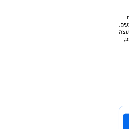
ת
עים,
ועצה
,