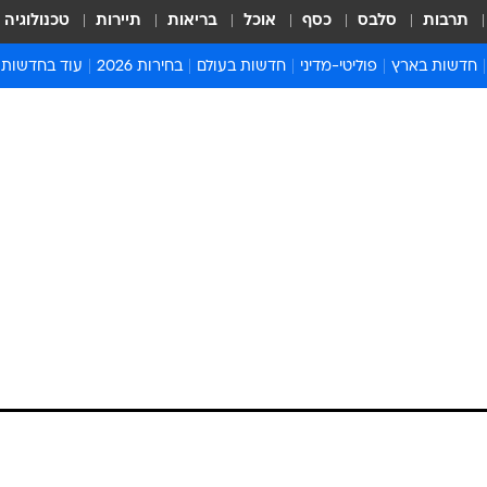
תרבות
סלבס
כסף
אוכל
בריאות
תיירות
טכנולוגיה
חדשות בארץ
פוליטי-מדיני
חדשות בעולם
בחירות 2026
עוד בחדשות
אירועים בארץ
פוליטיקה וממשל
המזרח התיכון
דעות ופרשנויו
חדשות פלילים ומשפט
יחסי חוץ
אירופה
סרי ושלזינגר
חינוך
אמריקה
פרויקטים מיוח
ישראלים בחו"ל
אסיה והפסיפיק
אסור לפספס
בריאות
אפריקה
מדע וסביבה
חברה ורווחה
הנחיות פיקוד 
ארכיון מדורים
זמני כניסת ש
לוח חופשות וח
לוח שנה
חדשות יהדות
חדשות המשפ