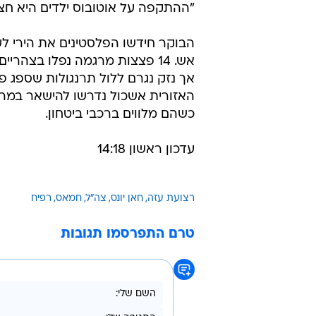
"ההתקפה על אוטובוס ילדים היא חציי
הבוקר חידשו הפלסטינים את הירי ל
אש. 14 פצצות מרגמה נפלו בצהר
אך נזק נגרם ללול תרנגולות שספג פ
האזורית אשכול נדרשו להישאר במרח
כשהם מלווים ברכבי ביטחון.
עדכון ראשון 14:18
רצועת עזה
חאן יונס
צה"ל
חמאס
רפיח
טרם התפרסמו תגובות