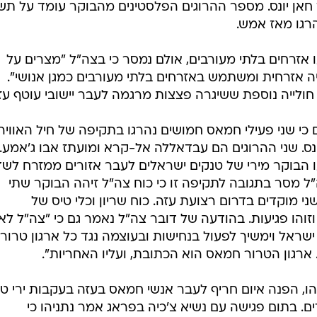
 חאן יונס. מספר ההרוגים הפלסטינים מהבוקר עומד על ת
רגו מאז אמש.
 אזרחים בלתי מעורבים, אולם נמסר כי בצה"ל "מצרים על
ה אזרחית ומשתמש באזרחים בלתי מעורבים כמגן אנושי".
חולייה נוספת ששיגרה פצצות מרגמה לעבר יישובי עוטף עז
ם כי שני פעילי חמאס חמושים נהרגו בתקיפה של חיל האוויר
ס. שני ההרוגים הם עבדאללה אל-קרא ומועתז אבו ג'אמע.
ו הבוקר מירי של טנקים ישראלים לעבר אזורים ממזרח לש
ל מסר בתגובה לתקיפה זו כי כוח צה"ל זיהה הבוקר שתי
 מוקדים בדרום רצועת עזה. כוח שריון וכלי טיס של
 וזוהו פגיעות. בהודעה של דובר צה"ל נאמר גם כי "צה"ל לא
 ישראל וימשיך לפעול בנחישות ובעוצמה נגד כל ארגון טרור
ארגון הטרור חמאס הוא הכתובת, ועליו האחריות".
הו, הפנה איום חריף לעבר אנשי חמאס בעזה בעקבות ירי טי
. בתום פגישה עם נשיא צ'כיה בפראג אמר נתניהו כי