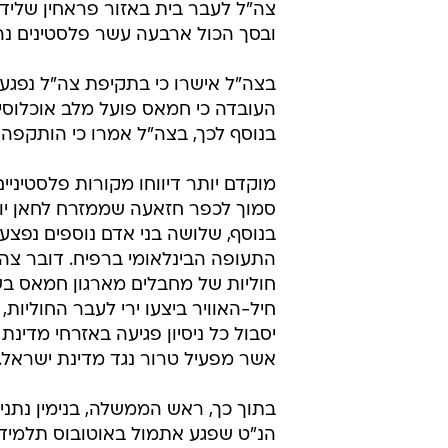
צה"ל לעבר בית באזור פראחין שליד
ובסך הכול ארבעה עשר פלסטינים נה
בצה"ל אישרו כי בתקיפת צה"ל נפגעו
העובדה כי חמאס פועל מלב אוכלוסי
בנוסף לכך, בצה"ל אמרו כי הותקפה 
מוקדם יותר דיווחו מקורות פלסטיניי
סמוך לכפר חזאעה שממזרח לחאן יונ
בנוסף, שלושה בני אדם נוספים נפצע
התעופה הבינלאומי ברפיח. דובר צה"
חוליות של מחבלים מארגון חמאס בשני
חיל-האוויר ביצעו ירי לעבר החוליות,
יסבול כל ניסיון פגיעה באזרחי מדינת
אשר מפעיל טרור נגד מדינת ישראל. 
בתוך כך, ראש הממשלה, בנימין נתני
הנ"ט שפגע אתמול באוטובוס תלמידים