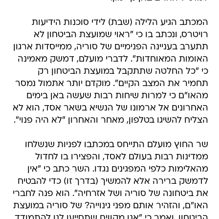
המכתב הגיע הלילה (שבת) לידי סוכנות הידיעות
רויטרס, ונכתב בו כי "ראוי שמועצת הביטחון לא
תתערב בעניינה הפנימיים של סוריה, ממייסדות ארגון
האומות המאוחדות". לדברי מועלם, דמשק מאמינה
כי "כל החלטה שתתקבל במועצת הביטחון רק
תחמיר את המצב הקיים". מוקדם יותר אתמול נמסר
מהאו"ם כי למרות שיחות רבות שעשה באן בימים
האחרונים אל ארמונו של הנשיא בשאר אסד, הוא לא
הצליח להשיגו בטלפון, מאחר והאחרון "לא היה פנוי".
שר החוץ מועלם התייחס במכתבו לפניות שנשלחו
ממדינות רבות בעולם לאסד, והפצירו בו לחדול
מהאלימות כלפי המפגינים נגדו. השר כתב כי "אין
לדמשק ברירה אלא להמשיך (בדרך זו) כדי להבטיח
את ביטחונה של סוריה ושל אזרחיה". הוא פנה לחברי
האו"ם, והזהיר אותם מפני גינוייה? של סוריה במועצת
הביטחון, ואמר כי "אנו מקווים שתסייעו לנו להתמודד