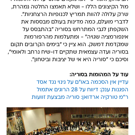
מול הקיצונים הללו - ושלא תאמצו החלטה נמהרת,
שרק עלולה להוות תמריץ לכנופיות הרצחניות".
לדברי מועלם, כמה מדינות בעולם מבססות את
השקפתן לגבי המתרחש בסוריה "בהתבסס על
אינפורמציה שגויה" - ומתעלמות מהרפורמות
שמקדמת דמשק. הוא ציין כי "בימים הקרובים תקום
בסוריה ועדה עצמאית שתקיים דו-שיח נרחב ולאומי",
וסיכם כי "סוריה היא אי של יציבות וביטחון".
עוד על המהומות בסוריה:
עדיין אין הסכמה באו"ם על גינוי נגד אסד
הפגנות ענק: דיווח על 28 הרוגים אתמול
ר"מ טורקיה ארדואן: סוריה מבצעת זוועות