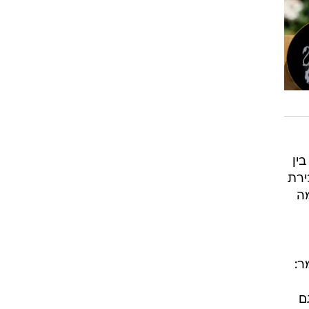
ין
ירת
מה
ר:
ם