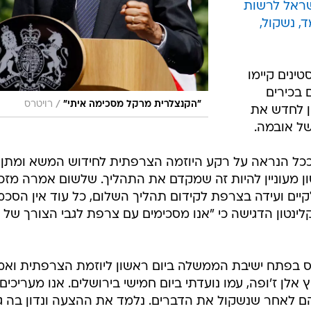
ישראל לרשות
, נשקול,
טינים קיימו
 בכירים
/
"הקנצלרית מרקל מסכימה איתי"
רויטרס
ן לחדש את
של אובמה.
כל הנראה על רקע היוזמה הצרפתית לחידוש המשא ומתן ב
ן מעוניין להיות זה שמקדם את התהליך. שלשום אמרה מזכ
 לקיים ועידה בצרפת לקידום תהליך השלום, כל עוד אין הסכ
לינטון הדגישה כי "אנו מסכימים עם צרפת לגבי הצורך של
חס בפתח ישיבת הממשלה ביום ראשון ליוזמת הצרפתית ואמ
ן ז'ופה, עמו נועדתי ביום חמישי בירושלים. אנו מעריכים
להם לאחר שנשקול את הדברים. נלמד את ההצעה ונדון בה ג