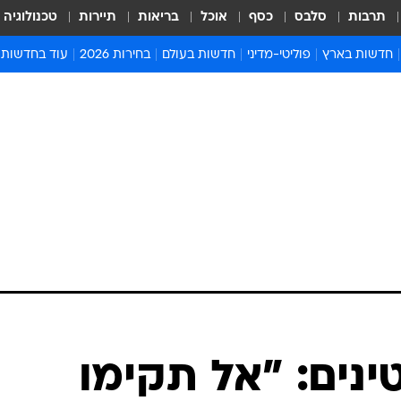
תרבות
סלבס
כסף
אוכל
בריאות
תיירות
טכנולוגיה
חדשות בארץ
פוליטי-מדיני
חדשות בעולם
בחירות 2026
עוד בחדשות
אירועים בארץ
פוליטיקה וממשל
המזרח התיכון
דעות ופרשנויו
חדשות פלילים ומשפט
יחסי חוץ
אירופה
סרי ושלזינגר
חינוך
אמריקה
פרויקטים מיוח
ישראלים בחו"ל
אסיה והפסיפיק
אסור לפספס
בריאות
אפריקה
מדע וסביבה
חברה ורווחה
הנחיות פיקוד 
ארכיון מדורים
זמני כניסת ש
לוח חופשות וח
לוח שנה
חדשות יהדות
נים: "אל תקימו
חדשות המשפ