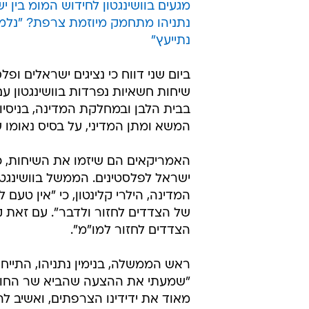
מגעים בוושינגטון לחידוש המומ בין 
נתניהו מתחמק מיוזמת צרפת? "נלמד
נתייעץ"
ביום שני דווח כי נציגים ישראלים ופלס
שיחות חשאיות נפרדות בוושינגטון עם
בבית הלבן ובמחלקת המדינה, בניסיו
המשא ומתן המדיני, על בסיס נאומו 
האמריקאים הם שיזמו את השיחות, כ
ישראל לפלסטינים. הממשל בוושינגטו
המדינה, הילרי קלינטון, כי "אין טעם
של הצדדים לחזור ולדבר". עם זאת ק
הצדדים לחזור למו"מ".
ראש הממשלה, בנימין נתניהו, התיי
"שמעתי את ההצעה שהביא שר החוץ אל
מאוד את ידידינו הצרפתים, ואשיב 