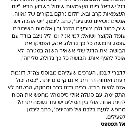
דגל ישראל ביום העצמאות שיחול בשבוע הבא. "יום
העצמאות קרב ובא, חלום נרקם בקורים של גאווה.
אנשים נושאים געגועים", כתב ליבמן. "יש אהבה ויש
שיר, כחול ולבן צובעים הדגל ובין אלומות השיבולים
עומד הקוצר ושואל: למי אני? ומי לי? ניצב בודד עם
עצמו. והבושה כל כך גדולה. אנא, הפסיקו את
הבושה. את הדגל שלי אשאיר השנה במגירה. לא
אוכל להניף אותו. הבושה כל כך גדולה. סליחה".
לדברי ליבמן, הערכים שעליהם מבוסס צה"ל, דוגמת
רעות ואחווה הדדית, אינם קיימים יותר. "כמה יכול
אדם להיות בודד. ברית בדם כבר נמחקה, הבטחה לא
התקיימה, עם סגולה אולי סיסמה? מחפש את הכוח
להיות אחר. אולי בין המילים יש עוד נשמה יתרה?
מחפש לגעת בלבם של מנהיגים", כתב ליבמן
לפעילים.
אל תפספס