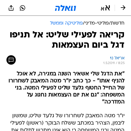
חדשות
/
פוליטי-מדיני
/
פוליטיקה וממשל
קריאה לפעילי שליט: אל תניפו
דגל ביום העצמאות
אריאל נוי
1.5.2011 / 8:25
"את הדגל שלי אשאיר השנה במגירה, לא אוכל
להניף אותו" - כך כתב יו"ר מטה המאבק לשחרורו
של החייל החטוף גלעד שליט לפעילי המטה. בני
המשפחה: "גם את יום העצמאות נחגוג על
המדרכה"
יו"ר מטה המאבק לשחרורו של גלעד שליט, שמשון
ליבמן, הצהיר במכתב ששלח הבוקר (ראשון) לפעילי
המטה ובני המשפחה כי הוא אינו מתכוון לתלות את