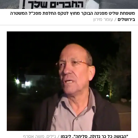
משפחת שליט מפגינה הבוקר מחוץ לטקס החלפת מפכ"ל המשטרה
/
בירושלים
עומר מירון
/
"הבושה כל כך גדולה. סליחה". ליבמן
ג'יליס, משה אסרף