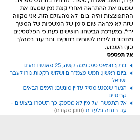
עידו, תושב אשדוד, סיפר: "זה היה בהחלט מפחיד.
שמענו את ההתראה ואחרי קצת זמן שמענו את
ההתפוצצות והיה 'בום' לא מהעולם הזה. אני מקווה
שזה לא מראה שום סימן של המשכיות של המשך
ירי". במערכת הביטחון חוששים כעת כי הפלסטינים
מתכוונים לירות לטווחים רחוקים יותר עוד במהלך
סוף השבוע.
אל תפספס
ברק: חמאס ספג מכה קשה, 25 מאנשיו נהרגו
ביום ראשון: חמש פצמ"רים ושלוש רקטות נורו לעבר
ישראל
הנער שנפגע מטיל עדיין מונשם: הימים הבאים
קריטיים
אל תתפשרו על מין לא מספק: כך תשפרו ביצועים -
עם הנחה בלעדית