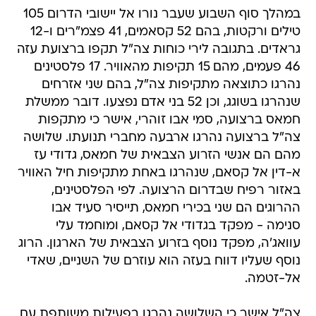
במהלך סוף השבוע שעבר נורו אל יישובי הדרום 105
טילים ורקטות, בהם 52 קסאמים, 41 פצמ"רים ו-12
גראדים. בתגובה לירי כוחות צה"ל תקפו ברצועת עזה
46 פעמים, מהם 15 תקיפות מהאוויר. 17 פלסטינים
נהרגו כתוצאה מתקיפות צה"ל, בהם שני אזרחים
שנהרגו בשוגג, וכן 52 בני אדם נפצעו. דובר ממשלת
חמאס ברצועה, סמי אבו זוהרי, אישר כי מתקפות
צה"ל ברצועה נהרגו ארבעה מחברי תנועתו. שלושה
מהם הם אנשי הזרוע הצבאית של חמאס, גדודי עז
א-דין אל קסאם, שנהרגו באחת מתקיפות חיל האוויר
באזור רפיח שבדרום הרצועה. לפי הפלסטינים,
ההרוגים הם שני בכירי חמאס, תייסיר סעיד אבו
סנימה - מפקד בגדודי אל קסאם, ומוחמד עלי
עוואג'ה, מפקד נוסף בזרוע הצבאית של הארגון. הרוג
נוסף שעליו דווח בעזה הוא עוזרם של השניים, שאדי
אל-זטמה.
צה"ל אישר כי השלושה נהרגו בפעילות משותפת עם