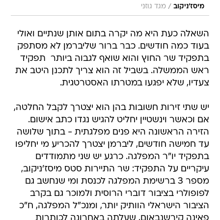
/
מיסז'ניקוב
מגד גוזני
השאלה כעת היא מה יקרה בתום אותן שנתיים ואולי
בעוד כמה חודשים. כבר ברור שליברמן לא מסתפק
בתפקיד שר החוץ והוא שואף לגבוה ביותר  תפקיד
ראש הממשלה. בשביל זה הוא צריך לתכנן היטב את
צעדיו, שלא יפגעו במטרתו האסטרטגית.
יש שתי זירות חשובות בהן הוא יצטרך לקבל החלטה,
אם וכאשר וינשטיין יחליט להגיש נגדו כתב אישום.
הזירה הראשונה היא פנים מפלגתית - בתוך שלושה
עד חמישה חודשים, ליברמן יצטרך להכריע מי יחליפו
בתפקיד יו"ר המפלגה. כרגע יש שני מתמודדים
עיקריים על התפקיד: שר התיירות סטס מיסז'ניקוב,
מספר 3 ברשימת המפלגה לכנסת ומי שנחשב גם
לפופולרי בציבור דוברי הרוסית ולמוכר גם בקרב
הציבור הישראלי הוותיק יותר, ומנכ"ל המפלגה, ח"כ
פאינה קירשנבאום, שעלתה באחרונה לכותרות