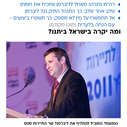
רה"מ נתניהו: מאחל לליברמן שיוכיח את חפותו
שלב אחר שלב: כך התנהל התיק נגד ליברמן
אל תתפשרו על מין לא מספק: כך תשפרו ביצועים -
עם הנחה בלעדית
ומה יקרה בישראל ביתנו?
המועמד המוביל להחליף את ליברמן? שר התיירות סטס