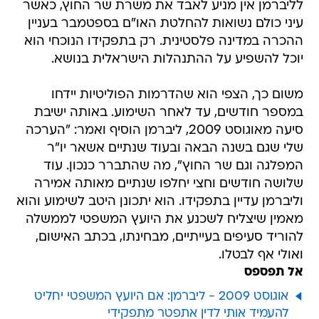
לליברמן אין מניע לאבד את משרת שר החוץ, כאשר
עיני כולם נשואות להחלטת האו"ם בספטמבר בעניין
ההכרה במדינה פלסטינית. רק בתפקידו הנוכחי הוא
יוכל להשפיע על ההתנהלות הישראלית בנושא.
משום כך, הצפי הוא שהדרמות הפוליטיות יידחו
במספר חודשים, עד לאחר השימוע. באותה ישיבת
סיעה מאוגוסט 2009, ליברמן הוסיף ואמר: "הערכה
שלי שגם בשנה הבאה ובעוד שנתיים אשאר יו"ר
המפלגה וגם שר החוץ", מה שהתברר כנכון. עוד
שלושה חודשים וחצי יחלפו שנתיים מאותה אמירה
וליברמן עדיין בתפקידו. הוא יתכונן היטב לשימוע והוא
מאמין שיצליח לשכנע את היועץ המשפטי לממשלה
להוריד סעיפים בעייתיים, מבחינתו, בכתב האישום,
ואולי אף לבטלו.
אל תפספס
אוגוסט 2009 - ליברמן: אם היועץ המשפטי יחליט
להעמיד אותי לדין אתפטר מתפקידי