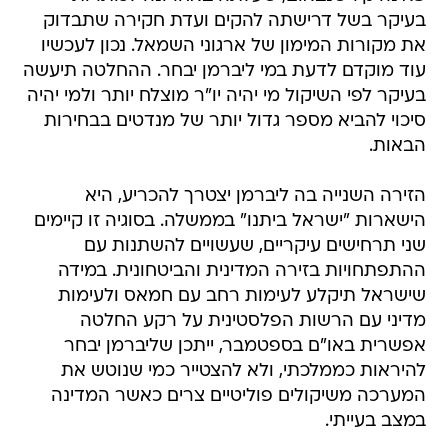
בעיקר בשל דרישתה להקים ועדת חקירה שתבדוק
את מקורות המימון של ארגוני השמאל. נכון לעכשיו
עוד מוקדם לדעת במי ליברמן יבחר. ההחלטה תיעשה
בעיקר לפי השיקול מי יהיה יו"ר מוצלח יותר ולמי יהיה
סיכוי להביא מספר גדול יותר של מנדטים בבחירות
הבאות.
הזירה השנייה בה ליברמן יצטרך להכריע, היא
הישארות "ישראל ביתנו" בממשלה. בסוגיה זו קיימים
שני תרחישים עיקריים, שעשויים להשתנות עם
ההתפתחויות בזירה המדינית והביטחונית. במידה
שישראל תיקלע לעימות רחב עם חמאס ולעימות
מדיני עם הרשות הפלסטינית על רקע החלטה
אפשרית באו"ם בספטמבר, ייתכן שליברמן יבחר
להיראות כממלכתי, ולא להצטייר כמי שנוטש את
המערכה משיקולים פוליטיים צרים כאשר המדינה
במצב בעייתי.