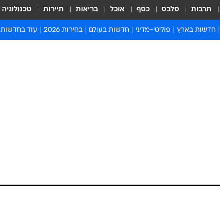
תרבות
סלבס
כסף
אוכל
בריאות
תיירות
טכנולוגיה
חדשות בארץ
פוליטי-מדיני
חדשות בעולם
בחירות 2026
עוד בחדשות
אירועים בארץ
פוליטיקה וממשל
המזרח התיכון
דעות ופרשנויו
חדשות פלילים ומשפט
יחסי חוץ
אירופה
סרי ושלזינגר
חינוך
אמריקה
פרויקטים מיוח
ישראלים בחו"ל
אסיה והפסיפיק
אסור לפספס
בריאות
אפריקה
מדע וסביבה
חברה ורווחה
הנחיות פיקוד 
ארכיון מדורים
זמני כניסת ש
לוח חופשות וח
לוח שנה
חדשות יהדות
חדשות המשפ