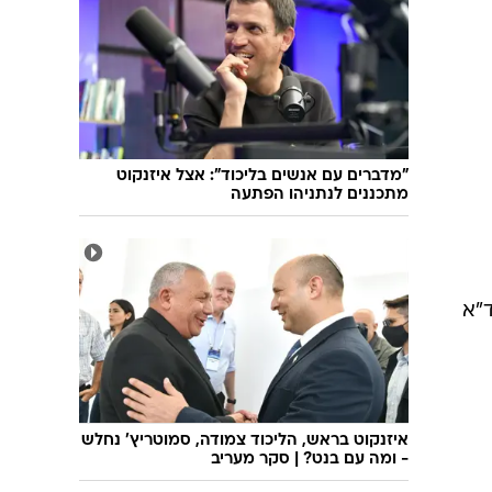
שיחת חוץ
ט"ו בשבט
פורים
פניית פרסה
פסח
חדשות המדע
ל"ג בעומר
פוסט פוליטי
שבועות
המוביל הדרומי
צום י"ז בתמוז
חשאי בחמישי
"מדברים עם אנשים בליכוד": אצל איזנקוט
מתכננים לנתניהו הפתעה
ט' באב
נוהל שכן
עת חפירה
בחירות 2013
בחירות בארה"ב 2012
ד"א
איזנקוט בראש, הליכוד צמודה, סמוטריץ' נחלש
- ומה עם בנט? | סקר מעריב