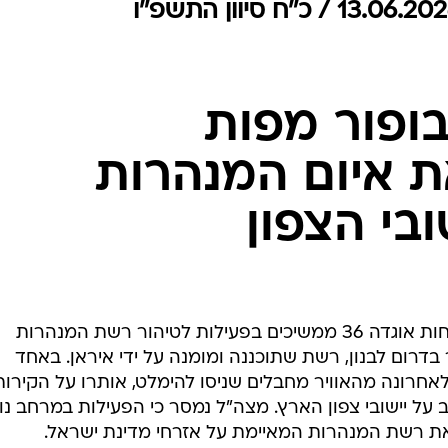
המייל האדום
ופור מפות
 איום המנהרות
ובי הצפון
דובר צה"ל הודיע הערב (שבת) כי כוחות אוגדה 36 ממשיכים בפעילות לטיהור רשת המנהרות
רום לבנון, רשת שתוכננה ומומנה על ידי איראן. באחד
אחרונה מהאוויר מחבלים שניסו להימלט, אותרו על הקירות
 יישובי צפון הארץ. מצה"ל נמסר כי הפעילות במרחב נו
ת רשת המנהרות המאיימת על אזרחי מדינת ישראל.