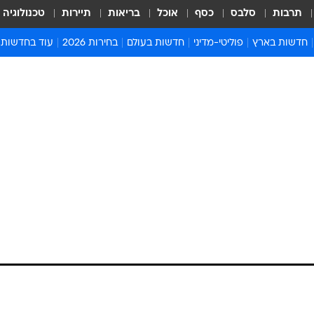
תרבות
סלבס
כסף
אוכל
בריאות
תיירות
טכנולוגיה
חדשות בארץ
פוליטי-מדיני
חדשות בעולם
בחירות 2026
עוד בחדשות
אירועים בארץ
פוליטיקה וממשל
המזרח התיכון
דעות ופרשנויו
חדשות פלילים ומשפט
יחסי חוץ
אירופה
סרי ושלזינגר
חינוך
אמריקה
פרויקטים מיוח
ישראלים בחו"ל
אסיה והפסיפיק
אסור לפספס
בריאות
אפריקה
מדע וסביבה
חברה ורווחה
הנחיות פיקוד 
ארכיון מדורים
זמני כניסת ש
לוח חופשות וח
לוח שנה
חדשות יהדות
חדשות המשפ