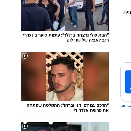
שיחת חוץ
ט"ו בשבט
פורים
פניית פרסה
בית
פסח
חדשות המדע
ל"ג בעומר
פוסט פוליטי
"הבת שלי נרצחה בגללך": עימות סוער בין מירי
שבועות
המוביל הדרומי
רגב לאביה של שני לוק
צום י"ז בתמוז
חשאי בחמישי
ט' באב
נוהל שכן
עת חפירה
בחירות 2013
בחירות בארה"ב 2012
"הרכב עם דם, חנו וברחו": ההקלטה שפתחה
שימוש
את פרשת אלדר דיין