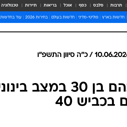
תרבות
סלבס
כסף
אוכל
בריאות
תיירות
טכנולוגיה
חדשות בארץ
פוליטי-מדיני
חדשות בעולם
בחירות 2026
עוד בחדשות
אירועים בארץ
פוליטיקה וממשל
המזרח התיכון
דעות ופרשנויו
חדשות פלילים ומשפט
יחסי חוץ
אירופה
סרי ושלזינגר
חינוך
אמריקה
פרויקטים מיוח
ישראלים בחו"ל
אסיה והפסיפיק
אסור לפספס
בריאות
אפריקה
מדע וסביבה
חברה ורווחה
הנחיות פיקוד 
ארכיון מדורים
שני פצועים בהם בן 30 במצב בינונ
זמני כניסת ש
לוח חופשות וח
בכביש 40
לוח שנה
חדשות יהדות
חדשות המשפ