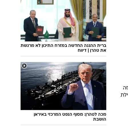
שיחת חוץ
ט"ו בשבט
פורים
פניית פרסה
פסח
חדשות המדע
ל"ג בעומר
פוסט פוליטי
שבועות
המוביל הדרומי
צום י"ז בתמוז
חשאי בחמישי
ברית ההגנה החדשה במזרח התיכון לא מרגשת
את טהרן | דיווח
ט' באב
נוהל שכן
עת חפירה
בחירות 2013
בחירות בארה"ב 2012
זה
לת
מכה לטהרן: מסוף הנפט המרכזי באיראן
הושבת