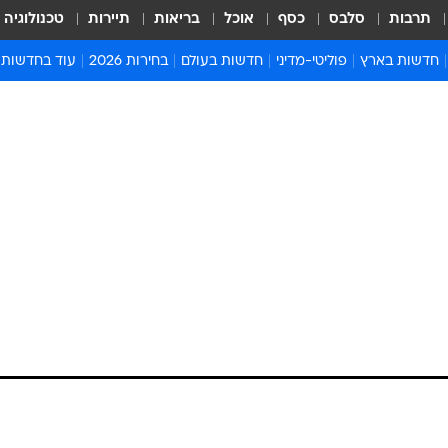
תרבות
סלבס
כסף
אוכל
בריאות
תיירות
טכנולוגיה
חדשות בארץ
פוליטי-מדיני
חדשות בעולם
בחירות 2026
עוד בחדשות
אירועים בארץ
פוליטיקה וממשל
המזרח התיכון
דעות ופרשנויו
חדשות פלילים ומשפט
יחסי חוץ
אירופה
סרי ושלזינגר
חינוך
אמריקה
פרויקטים מיוח
ישראלים בחו"ל
אסיה והפסיפיק
אסור לפספס
בריאות
אפריקה
מדע וסביבה
חברה ורווחה
הנחיות פיקוד 
ארכיון מדורים
זמני כניסת ש
לוח חופשות וח
לוח שנה
חדשות יהדות
חדשות המשפ