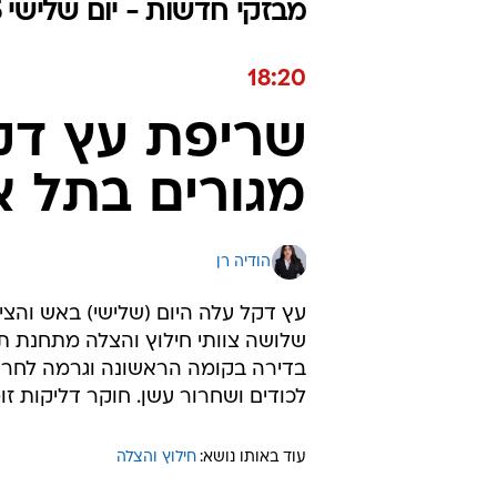
מבזקי חדשות - יום שלישי 02.12.2025 / י״ב כסלו התשפ"ו
18:20
שריפת עץ דק
מגורים בתל א
הודיה רן
עץ דקל עלה היום (שלישי) באש והצית ב
שלושה צוותי חילוץ והצלה מתחנת תל
בדירה בקומה הראשונה וגרמה לחריכה
לכודים ושחרור עשן. חוקר דליקות זו
עוד באותו נושא:
חילוץ והצלה