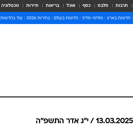
תרבות
סלבס
כסף
אוכל
בריאות
תיירות
טכנולוגיה
חדשות בארץ
פוליטי-מדיני
חדשות בעולם
בחירות 2026
עוד בחדשות
אירועים בארץ
פוליטיקה וממשל
המזרח התיכון
דעות ופרשנויו
חדשות פלילים ומשפט
יחסי חוץ
אירופה
סרי ושלזינגר
חינוך
אמריקה
פרויקטים מיוח
ישראלים בחו"ל
אסיה והפסיפיק
אסור לפספס
בריאות
אפריקה
מדע וסביבה
חברה ורווחה
הנחיות פיקוד 
ארכיון מדורים
זמני כניסת ש
לוח חופשות וח
לוח שנה
חדשות יהדות
חדשות המשפ