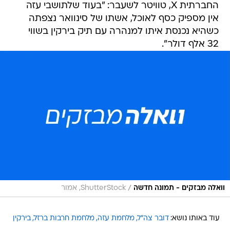
החברתית X, טוויטר לשעבר: "בעוד שלתושבי עזה
אין מספיק כסף לאוכל, אשתו של סינוואר נצפתה
כשהיא נכנסת איתו למנהרה עם תיק בירקין בשווי
32 אלף דולר".
/
וואלה מבזקים - תמונה חדשה
ShutterStock, אמור
עוד באותו נושא:
דובר צה"ל
מלחמת עזה
מלחמת חרבות ברזל
בירקין