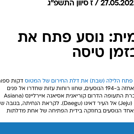
המייל האדום
ית: נוסע פתח את
זמן טיסה
פתח הלילה (שבת) את דלת החירום של המטוס
דקות ספור
לפני הנחיתה - ועורר כאוס ובהלה שאחזה ב-194 הנוסעים, שחוו רוחות עזות שחדרו אל פנים
המטוס. מטוס האיירבוס A321 של חברת התעופה הדרום קוריאנית אסיאנה איירליינס (Asiana
Airlines) ביצע טיסת פנים מהאי ג'ג'ו (Jeju) אל העיר דאיגו (Daegu). לקראת הנחיתה, בגובה
שך אחד הנוסעים בחוזקה בידית הפתיחה של אחת מדלתות