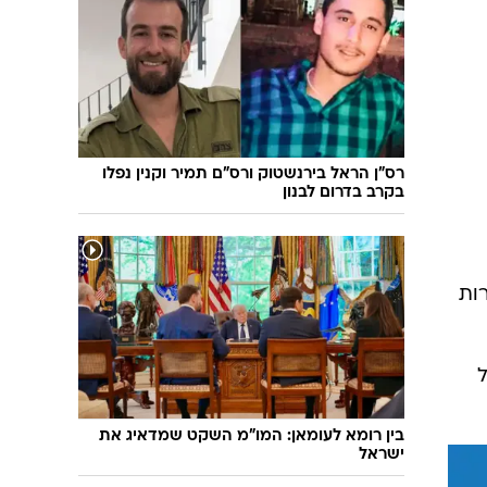
שיחת חוץ
ט"ו בשבט
פורים
פניית פרסה
פסח
חדשות המדע
ל"ג בעומר
פוסט פוליטי
שבועות
המוביל הדרומי
צום י"ז בתמוז
חשאי בחמישי
רס"ן הראל בירנשטוק ורס"ם תמיר וקנין נפלו
בקרב בדרום לבנון
ט' באב
נוהל שכן
עת חפירה
בחירות 2013
ות
בחירות בארה"ב 2012
 של
בין רומא לעומאן: המו"מ השקט שמדאיג את
ישראל