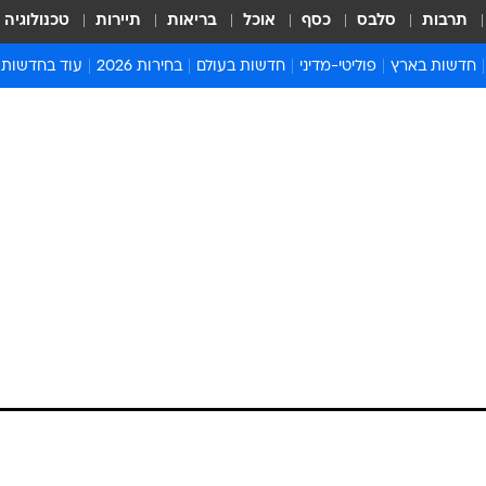
תרבות
סלבס
כסף
אוכל
בריאות
תיירות
טכנולוגיה
חדשות בארץ
פוליטי-מדיני
חדשות בעולם
בחירות 2026
עוד בחדשות
אירועים בארץ
פוליטיקה וממשל
המזרח התיכון
דעות ופרשנויו
חדשות פלילים ומשפט
יחסי חוץ
אירופה
סרי ושלזינגר
חינוך
אמריקה
פרויקטים מיוח
ישראלים בחו"ל
אסיה והפסיפיק
אסור לפספס
בריאות
אפריקה
מדע וסביבה
חברה ורווחה
הנחיות פיקוד 
ארכיון מדורים
זמני כניסת ש
לוח חופשות וח
לוח שנה
חדשות יהדות
חדשות המשפ