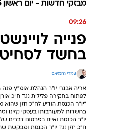
מבזקי חדשות - יום ראשון 21.06.2015 / ד תמוז התשע"ה
09:26
פנייה לויינשט
בחשד לסחיטת
עמרי נחמיאס
אריה אבנרי יו"ר הנהלת אומ"ץ פנה 
לפתוח בחקירה פלילית נגד ח"כ אורן 
"יו"ר הכנסת הודיע לח"כ חזן שהוא 
בחשדות למעורבותו בעסקי קזינו וסר
יו"ר הכנסת ואיים בפרסום דברים שליל
ח"כ חזן נגד יו"ר הכנסת ומבקשת שת