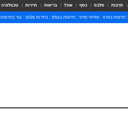
תרבות
סלבס
כסף
אוכל
בריאות
תיירות
טכנולוגיה
חדשות בארץ
פוליטי-מדיני
חדשות בעולם
בחירות 2026
עוד בחדשות
אירועים בארץ
פוליטיקה וממשל
המזרח התיכון
דעות ופרשנויו
חדשות פלילים ומשפט
יחסי חוץ
אירופה
סרי ושלזינגר
חינוך
אמריקה
פרויקטים מיוח
ישראלים בחו"ל
אסיה והפסיפיק
אסור לפספס
בריאות
אפריקה
מדע וסביבה
חברה ורווחה
הנחיות פיקוד 
ארכיון מדורים
זמני כניסת ש
לוח חופשות וח
לוח שנה
חדשות יהדות
חדשות המשפ