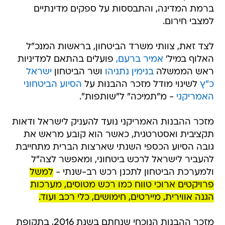
ברמת המדינה, והתבססות על ספקים מדינתיים
למצבי חירום.
לצד זאת, צוותי משרד הביטחון, בראשות המנכ"ל
האלוף במיל'
אמיר ברעם,
פועלים בהתאם למדיניות
ראש הממשלה
בנימין נתניהו
ושר הביטחון
ישראל
כ"ץ
לשינוי מודל מזכר ההבנות על
הסיוע הביטחוני
האמריקני
- מ"תמיכה" ל"שותפות".
מזכר ההבנות האמריקני נועד להעניק לישראל ודאות
תקציבית ואסטרטגית, כאשר הוא קובע מראש את
גובה הסיוע הכספי השנתי שארצות הברית מתחייבת
להעביר לישראל לרכש ביטחוני, ומאפשר לצה"ל
ולמערכת הביטחון לתכנן רכש רב-שנתי -
למשל
פרויקטים ארוכי טווח כמו רכש מטוסים, מערכות
הגנה אווירית, מיירטים, חימושים, כלי רכב ועוד.
מזכר ההבנות הנוכחי שנחתם בשנת 2016, בתקופת