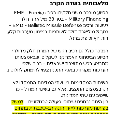
מלאכותית בשדה הקרב
הסיוע מורכב משני חלקים: רכיב FMF - Foreign
Military Financing - בסך 33 מיליארד דולר
לעשור, ורכיב BMD - Ballistic Missile Defense -
בסך 3 מיליארד דולר לשותפות במימון מערכות קלע
דוד, חץ וכיפת ברזל.
המזכר כולל גם רכיב רגיש של המרת חלק מדולרי
הסיוע הביטחוני האמריקני לשקלים, שבאמצעותו
מתבצע רכש מתוצרת ישראלית - רכיב שלפי
הערכות מקורות באגף התכנון צפוי להימחק לחלוטין.
השיחות המקדימות בין שתי המדינות התמקדו לא
רק בצמצום התקציב, אלא גם בשינוי המודל - כך
שייטיב עם שתי המדינות.
בין היתר נבחנים שיתופי פעולה טכנולוגיים -
למשל
בפיתוח מערכות לייזר, הגנה רב-שכבתית בתחום