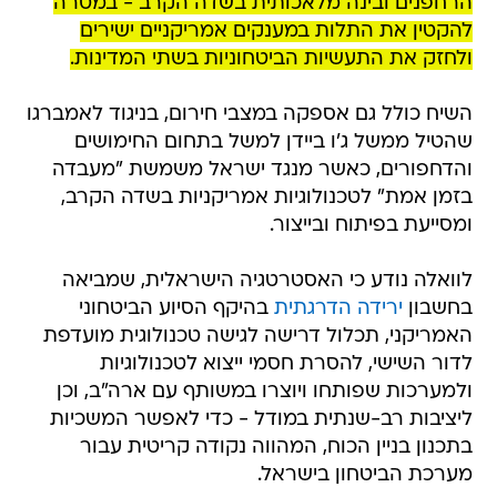
הרחפנים ובינה מלאכותית בשדה הקרב - במטרה
להקטין את התלות במענקים אמריקניים ישירים
ולחזק את התעשיות הביטחוניות בשתי המדינות.
השיח כולל גם אספקה במצבי חירום, בניגוד לאמברגו
שהטיל ממשל ג'ו ביידן למשל בתחום החימושים
והדחפורים, כאשר מנגד ישראל משמשת "מעבדה
בזמן אמת" לטכנולוגיות אמריקניות בשדה הקרב,
ומסייעת בפיתוח ובייצור.
לוואלה נודע כי האסטרטגיה הישראלית, שמביאה
בחשבון
ירידה הדרגתית
בהיקף הסיוע הביטחוני
האמריקני, תכלול דרישה לגישה טכנולוגית מועדפת
לדור השישי, להסרת חסמי ייצוא לטכנולוגיות
ולמערכות שפותחו ויוצרו במשותף עם ארה"ב, וכן
ליציבות רב-שנתית במודל - כדי לאפשר המשכיות
בתכנון בניין הכוח, המהווה נקודה קריטית עבור
מערכת הביטחון בישראל.