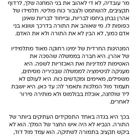
מר עובדיה, לא די לאהוב את בני המחנה שלך, לרדוף
תקציבים, להשתמט ולצבור כוח פוליטי. תלמידו של
אהרן נבחן ביחסו לבריות, ובייחוד לבריות שאינן
כפופות לו. מי שאוהב את התורה בדרכך ושונא בני
אדם כמוך, לא הבין לא את התורה ולא את האדם.
המנהיגות החרדית של ימינו רחוקה מאוד מתלמידיו
של אהרן. היא חברה בממשלה שהפכה את
האטימות למדיניות ואת האכזריות לשפה. היא
מעניקה לגיטימציה לממשלה שבכיריה מסיתים,
משפילים, מאיימים ומקדשים כוח. היא לעולם לא
תעמוד מול המלכות ותאמר לה: עד כאן. היא יושבת
ליד שולחנה, אוכלת בבולמוס ולא מותירה פירור
לאחרים.
בכך היא בגדה באחד התפקידים העתיקים ביותר של
התורה. הנביא לא היה איש החצר של המלך. הוא לא
ביקש תקציב בתמורה לשתיקה. הוא עמד מול דוד,