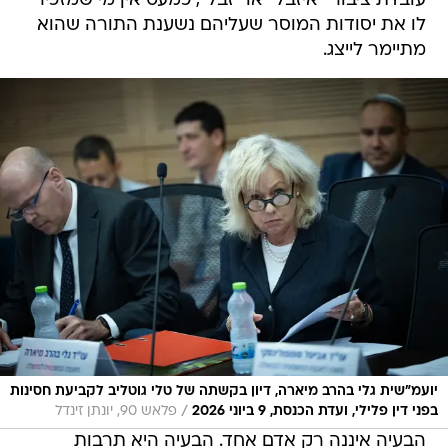
עובדת ציבור "איזבל" או "זבל", כמעט אין מי שמזכיר
לו את יסודות המוסר שעליהם נשענת התורה שהוא
מתיימר לייצג.
יועמ"שית גלי בהרב מיארה, דיון בקשתה של טלי גוטליב לקביעת חסינות
/
בפני דין פלילי, ועדת הכנסת, 9 ביוני 2026
פלאש 90, יונתן זינדל
הבעיה איננה רק אדם אחד. הבעיה היא תרבות