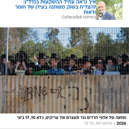
איך נראה עתיד ההשקעות בנדל"ן:
להצליח בשוק משתנה בעידן של חוסר
ודאות
בשיתוף CofaceBdi
מחאה של אלפי חרדים נגד מעצרם של עריקים, כלא 10, 17 ביוני
/
2026
פלאש 90, טל גל