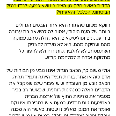
הדדית כאשר חלק מן הציבור נושא כמעט לבדו בנטל
הביטחוני, הכלכלי והאזרחי?
דווקא משום שהתורה היא אחד הנכסים הגדולים
ביותר של העם היהודי, אסור לה להישאר בת ערובה
בידי עסקנים ופוליטיקאים. היא גדולה מהם, עמוקה
מהם ועתיקה מהם. היא לא נועדה להצדיק
השתמטות, לא להלבין גסות רוח ולא להפוך כל
מחלוקת אזרחית למלחמת קודש.
אולי משום כך, הכאב הגדול איננו נובע מן הבורות של
אדם כזה או אחר. בורות תמיד הייתה ותמיד תהיה.
הכאב נובע מן העובדה שיש ציבור שלם שמקבל את
הדברים האלה כמנהיגות רוחנית. שכאשר רב בכיר
מסביר את מדיניות החוץ של ארצות הברית
באמצעות גיוס חרדים, כמעט איש בסביבתו אינו קם
ואומר את המובן מאליו: זו שטות. כאשר הוא מכנה