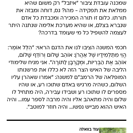
שמכנה עובדת ציבור "איזבל" רק משום שהיא
ממלאת את תפקידה - מהו? גס, דוחה ומבזה את
תורתו. כלום זו תורה המכירה ומכבדת כל אדם
שנברא בצלם, או שהיא מערכת אלימה שנתנה היתר
לעצמה להשפיל כל מי שעומד בדרכה?
חכמי המשנה הציבו לנו את הדגם הראוי: "הִלֵּל אוֹמֵר:
הֱוֵי מִתַּלְמִידָיו שֶׁל אַהֲרֹן: אוֹהֵב שָׁלוֹם וְרוֹדֵף שָׁלוֹם,
אוֹהֵב אֶת הַבְּרִיּוֹת, וּמְקָרְבָן לַתּוֹרָה". אני מניח שלימודי
הליבה של האיש הצר הזה לא כללו את פרשנותו
המופלאה של הרמב"ם למשנה: "אמרו שאהרן עליו
השלום, כשהיה מרגיש באדם שתוכו רע, או שהיו
מספרים לו שתוכו רע ושבידו עבירה, היה מתחיל לו
שלום והיה מתאהב אליו והיה מרבה לספר עמו... והיה
האיש ההוא מבייש נפשו... והיה חוזר למוטב".
עוד בוואלה