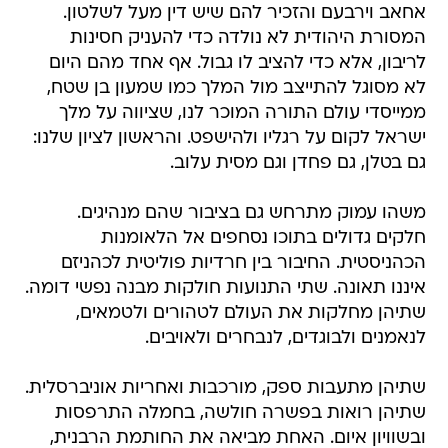
אחאב וירבעם והזכיר להם שיש דין מעל לשלטון.
המסורת היהודית לא נולדה כדי להעניק חסינות
לריבון, אלא כדי להציב לו גבול. אף אחד מהם היום
לא מסוגל להתייצב מול המלך כמו שמעון בן שטח,
ממייסדי עולם התורה המוכר לנו, שציווה על מלך
ישראל לקום על רגליו ולהישפט. והראשון לציון שלנו:
גם בטלן, גם פחדן וגם מסית עלוב.
משהו עמוק מתרחש גם בציבור שהם מנהיגים.
חלקים גדולים בתוכו נסחפים אל הלאומנות
הכהניסטית. החיבור בין חרדיות פוליטית לכהניזם
איננו תאונה. שתי התנועות חולקות מבנה נפשי דומה.
שתיהן מחלקות את העולם לטהורים ולטמאים,
לנאמנים ולבוגדים, לנבחרים ולאויבים.
שתיהן מתעבות ספק, מורכבות ואחריות אוניברסלית.
שתיהן רואות בפשרה חולשה, בחמלה התרפסות
ובשוויון איום. האחת מביאה את החותמת הרבנית,