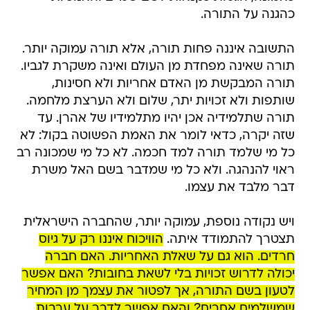
כהגנה על התורה.
התשובה איננה פחות תורה, אלא תורה עמוקה יותר.
תורה שאינה מפחדת מן העולם ואינה משקרת לגביו.
תורה המבקשת מן האדם אחריות ולא חסינות,
שותפות ולא זכויות יתר, שלום ולא הערצת מלחמה.
תורה שתלמידיה אכן יהיו מתלמידיו של אהרן. עד
שזה יקרה, כדאי לומר את האמת הפשוטה בקול: לא
כל מי שלמד תורה למד חכמה. לא כל מי שמכונה רב
ראוי להנהגה. ולא כל מי שמדבר בשם האל משרת
דבר מלבד את עצמו.
ויש נקודה נוספת, עמוקה יותר, שהחברה הישראלית
תצטרך להתמודד איתה.
הוויכוח איננו רק על גיוס
חרדים. הוא גם על שאלת האחריות. האם חברה
יכולה לדרוש זכויות בלי לשאת בחובות? האם אפשר
לטעון בשם התורה, אך לפטור את עצמך מן המחיר
שמשלמים אחרים? והאם אפשר לדבר על ערבות