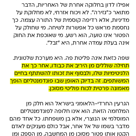
אפילו לדון בחלוקה אחרת של האחריות, הדבר
מתואר כ"גזירה". לא ויכוח אזרחי, לא מחלוקת על
מדיניות, אלא רדיפה קוסמית של התורה עצמה. כך
נחסמת מראש כל אפשרות לשיחה. מי שחולק על
הפטור אינו טועה, הוא רשע. מי שאוכפת את החוק
אינה בעלת עמדה אחרת, היא "זבל".
שפה כזאת אינה פליטת פה. היא מערכת שלטונית.
תחילה שוללים מן היריב את כבודו, אחר כך את
הלגיטימיות שלו, ולבסוף את זכותו להשתתף בחיים
המשותפים. זה בדיוק האופן שבו פונדמנטליזם הופך
מאמונה פרטית לכוח פוליטי מסוכן.
הגרעין החרדי-הלאומני בישראל הוא חלק מן
המלחמה הזאת. הוא אינו חלופה לפונדמנטליזם
המוסלמי או הנוצרי, אלא בן משפחתו. כל אחד מהם
מדבר בשמו של אל אחר, אבל כולם מעניקים לאדם
הקטן אותו פטור מסוכן מן המחשבה, מן הספק ומן