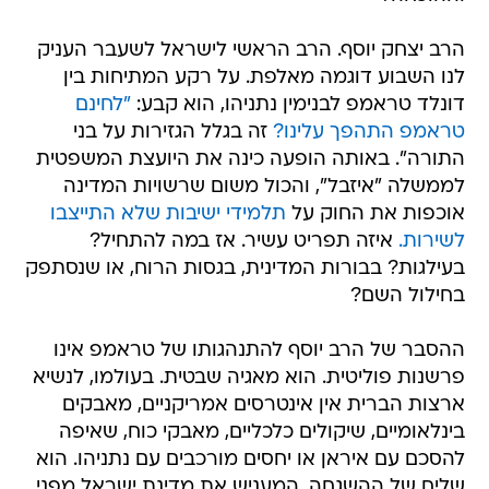
הרב יצחק יוסף. הרב הראשי לישראל לשעבר העניק
לנו השבוע דוגמה מאלפת. על רקע המתיחות בין
דונלד טראמפ לבנימין נתניהו, הוא קבע:
"לחינם
טראמפ התהפך עלינו?
זה בגלל הגזירות על בני
התורה". באותה הופעה כינה את היועצת המשפטית
לממשלה "איזבל", והכול משום שרשויות המדינה
אוכפות את החוק על
תלמידי ישיבות שלא התייצבו
לשירות.
איזה תפריט עשיר. אז במה להתחיל?
בעילגות? בבורות המדינית, בגסות הרוח, או שנסתפק
בחילול השם?
ההסבר של הרב יוסף להתנהגותו של טראמפ אינו
פרשנות פוליטית. הוא מאגיה שבטית. בעולמו, לנשיא
ארצות הברית אין אינטרסים אמריקניים, מאבקים
בינלאומיים, שיקולים כלכליים, מאבקי כוח, שאיפה
להסכם עם איראן או יחסים מורכבים עם נתניהו. הוא
שליח של ההשגחה, המעניש את מדינת ישראל מפני