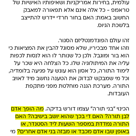
עולמית, בחירות אמריקניות ושאיפותיו האישיות של
טראמפ - כל אלה אינם אלא תפאורה למאבק
החשוב באמת: האם בחור חרדי יידרש להתייצב
בלשכת הגיוס.
זהו עולם הפונדמנטליזם הסגור.
וזהו אחד מבכיריו, שלא מסוגל להבין את המציאות כי
הוא בור ומוגבל. ולכן כל שנותר לו הוא לנסות לכפות
עליה את המיתולוגיה שלו. כל הצלחה היא שכר על
לימוד התורה, כל אסון הוא עונש על פגיעה בלומדיה,
וכל מי שמבקש לבדוק את הטענה נחשב מיד לאויב
התורה. מערכת הגנה מוחלטת מפני מתקפת
העובדות.
הכינוי "בני תורה" עצמו דורש בדיקה.
מה הופך אדם
לבן תורה? האם די בכך שהוא יושב בישיבה? האם
התורה נמדדת במספר השעות ליד הסטנדר, או
באופן שבו אדם מכבד או מבזה בני אדם אחרים?
מי