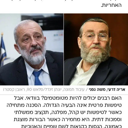
האחריות.
/
אריה דרעי, משה גפני
עיבוד תמונה, יונתן זינדל/פלאש 90, ראובן קסטרו
האם רבנים יכולים להיות מטומטמים? בוודאי. אבל
טיפשות פרטית אינה הבעיה הגדולה. הסכנה מתחילה
כאשר לטיפשות יש קהל, מפלגה, תקציב ממשלתי
וסמכות דתית. היא מחמירה כאשר הבורות מוצגת
כאמונה, הגסות כקנאות לשם שמיים והאנוכיות