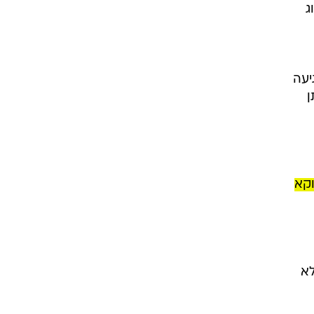
ג
יעה
ן
וקא
לא