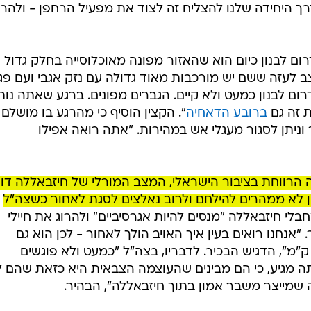
רך היחידה שלנו להצליח זה לצוד את מפעיל הרחפן - ולהרו
רום לבנון כיום הוא שהאזור מפונה מאוכלוסייה בחלק גדול
ב לעזה ששם יש מורכבות מאוד גדולה עם נזק אגבי ועם פג
ום לבנון כמעט ולא קיים. הגברים מפונים. ברגע שאתה נות
ת זה גם
ברובע הדאחיה
". הקצין הוסיף כי מהרגע בו מושלם
 וניתן לסגור מעגלי אש במהירות. "אתה רואה אפילו
רווחת בציבור הישראלי, המצב המורלי של חיזבאללה דו
נון לא ממהרים להילחם ולרוב נאלצים לסגת לאחור כשצה"ל
בלי חיזבאללה "מנסים להיות אגרסיביים" ולהרוג את חיילי
"אנחנו רואים בעין איך האויב הולך לאחור - לכן הוא גם
שתמש ברחפנים מטווחים של 6-8 ק"מ", הדגיש הבכיר. לדבריו, בצה"ל "כמעט ולא פוגשים
תה מגיע, כי הם מבינים שהעוצמה הצבאית היא כזאת שהם 
 שמייצר משבר אמון בתוך חיזבאללה", הבהיר.