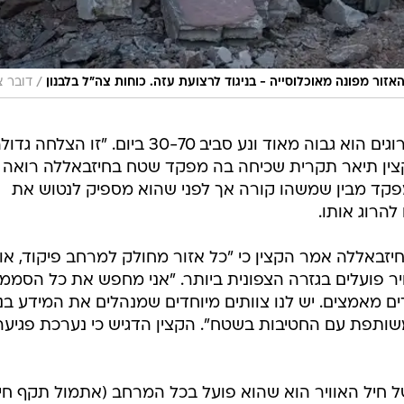
/
אזור מפונה מאוכלוסייה - בניגוד לרצועת עזה. כוחות צה"ל בלבנון
דובר צ
הבכיר הסביר כי היקף המחבלים ההרוגים הוא גבוה מאוד ונע סביב 30-70 ביום. "זו הצלחה ג
קצין תיאר תקרית שכיחה בה מפקד שטח בחיזבאללה רואה 
מפקד מבין שמשהו קורה אך לפני שהוא מספיק לנטוש את
להרוג אותו.
זבאללה אמר הקצין כי "כל אזור מחולק למרחב פיקוד, או
יר פועלים בגזרה הצפונית ביותר. "אני מחפש את כל הסממנ
ם מאמצים. יש לנו צוותים מיוחדים שמנהלים את המידע בנ
משותפת עם החטיבות בשטח". הקצין הדגיש כי נערכת פגיעה
של חיל האוויר הוא שהוא פועל בכל המרחב (אתמול תקף חי