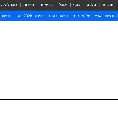
תרבות
סלבס
כסף
אוכל
בריאות
תיירות
טכנולוגיה
חדשות בארץ
פוליטי-מדיני
חדשות בעולם
בחירות 2026
עוד בחדשות
אירועים בארץ
פוליטיקה וממשל
המזרח התיכון
דעות ופרשנויו
חדשות פלילים ומשפט
יחסי חוץ
אירופה
סרי ושלזינגר
חינוך
אמריקה
פרויקטים מיוח
ישראלים בחו"ל
אסיה והפסיפיק
אסור לפספס
בריאות
אפריקה
מדע וסביבה
חברה ורווחה
הנחיות פיקוד 
ארכיון מדורים
זמני כניסת ש
לוח חופשות וח
לוח שנה
חדשות יהדות
חדשות המשפ