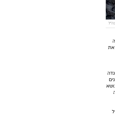
ה"ל
דולה
את
גדה
ים
ושא
ל