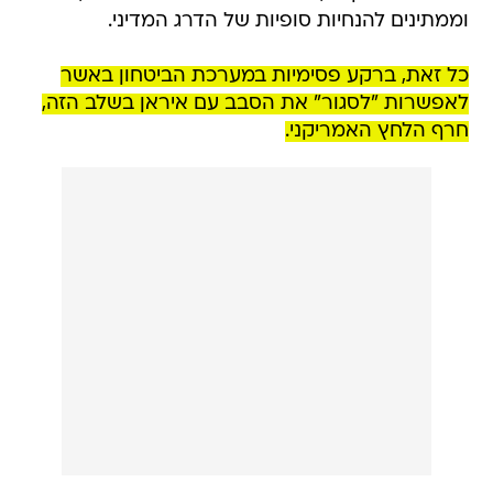
וממתינים להנחיות סופיות של הדרג המדיני.
כל זאת, ברקע פסימיות במערכת הביטחון באשר
לאפשרות "לסגור" את הסבב עם איראן בשלב הזה,
חרף הלחץ האמריקני.