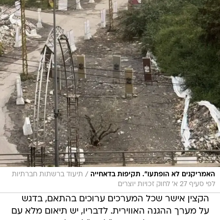
/
האמריקנים לא הופתעו". תקיפות בדאחייה
תיעוד ברשתות חברתיות
לפי סעיף 27 א' לחוק זכויות יוצרים
הקצין אישר שכל המערכים ערוכים בהתאם, בדגש
על מערך ההגנה האווירית. לדבריו, יש תיאום מלא עם