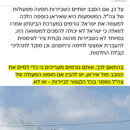
הממשלה
על כן, אם הסבב יסתיים כשביירות חסינה מפעולות
של צה"ל, המשמעות היא שאיראן כופפה הלכה
למעשה את ישראל. גורמים במערכת הביטחון אמרו
לוואלה כי ישראל לא יכולה להסכים למשוואה הזו,
במיוחד לא כשביירות מהווה נקודת ציר לוגיסטית
להעברת אמצעי לחימה ורחפנים, וכן מוקד לתהליכי
קבלת החלטות.
בהתאם לכך, אותם גורמים מעריכים כי כדי לסיים את
הסבב מול איראן, יש להבין אם חופש הפעולה של
צה"ל נשמר בכל הקשור לביירות - או לא.