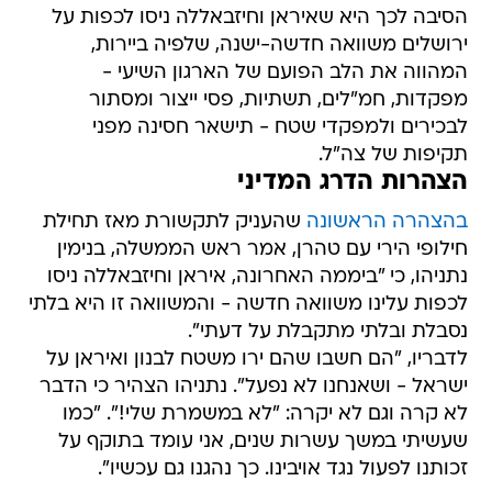
הסיבה לכך היא שאיראן וחיזבאללה ניסו לכפות על
ירושלים משוואה חדשה-ישנה, שלפיה ביירות,
המהווה את הלב הפועם של הארגון השיעי -
מפקדות, חמ"לים, תשתיות, פסי ייצור ומסתור
לבכירים ולמפקדי שטח - תישאר חסינה מפני
תקיפות של צה"ל.
הצהרות הדרג המדיני
בהצהרה הראשונה
שהעניק לתקשורת מאז תחילת
חילופי הירי עם טהרן, אמר ראש הממשלה, בנימין
נתניהו, כי "ביממה האחרונה, איראן וחיזבאללה ניסו
לכפות עלינו משוואה חדשה - והמשוואה זו היא בלתי
נסבלת ובלתי מתקבלת על דעתי".
לדבריו, "הם חשבו שהם ירו משטח לבנון ואיראן על
ישראל - ושאנחנו לא נפעל". נתניהו הצהיר כי הדבר
לא קרה וגם לא יקרה: "לא במשמרת שלי!". "כמו
שעשיתי במשך עשרות שנים, אני עומד בתוקף על
זכותנו לפעול נגד אויבינו. כך נהגנו גם עכשיו".