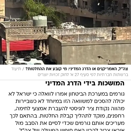
/
צה"ל, האמריקנים או הדרג המדיני: מי קובע את ההחלטות?
תיעוד
ברשתות חברתיות לפי סעיף 27 א' לחוק זכויות יוצרים
המושכות בידי הדרג המדיני
גורמים במערכת הביטחון אמרו לוואלה כי ישראל לא
יכולה להסכים למשוואה הזו במיוחד לא כשביירות
מהווה נקודת ציר לוגיסטי להעברת אמצעי לחימה,
רחפנים, מוקד לתהליך קבלת החלטות. בהתאם לכך
מעריכים אותם גורמים שכדי לסיים את הסבב מול
איראן צריך להבין האם חופש הפעולה של צה"ל