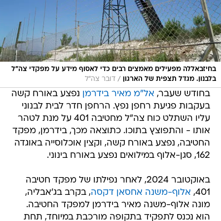
בחיזבאללה מפעילים מאמצים רבים כדי לאסוף מידע על מפקדי צה"ל
/
בלבנון. מגדל תצפית של הארגון
דובר צה"ל
בחודש שעבר,
אל"מ מאיר בידרמן
נפצע באורח קשה
בעקבות פגיעת רחפן נפץ. הרחפן חדר לבית לבנוני
עליו השתלט כוח צה"ל מחטיבה 401 על מנת לטהר
אותו - והתפוצץ בתוכו. כתוצאה מכך, בידרמן, מפקד
החטיבה, נפצע באורח קשה, וקצין אוכלוסייה באוגדה
162, סגן-אלוף במילואים נפצע באורח בינוני.
באוקטובר 2024, לאחר נפילתו של מפקד חטיבה
401,
אלוף-משנה אחסאן דקסה
, בקרב בג'אבליה,
מונה אלוף-משנה מאיר בידרמן למפקד החטיבה.
הוא נכנס לתפקיד בתקופה מורכבת במיוחד, תחת