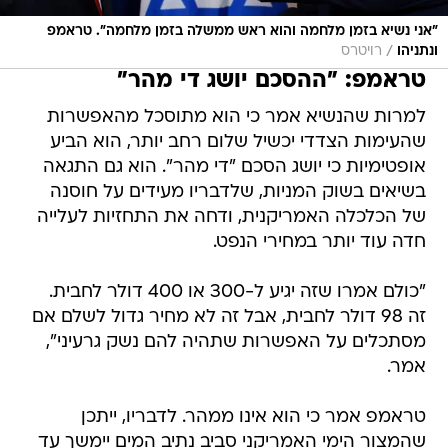
"אני נשיא בזמן מלחמה והוא ראש ממשלה בזמן מלחמה". טראמפ
/
ונתניהו
רויטרס
טראמפ: "ההסכם יושג די מהר"
למרות שהנשיא אמר כי הוא מתוסכל מהאפשרות
שהעימות הצדדי יכשיל שלום רחב יותר, הוא הביע
אופטימיות כי יושג הסכם "די מהר". הוא גם התגאה
בשיאים בשוק המניות, שלדבריו מעידים על חוסנה
של הכלכלה האמריקנית, ודחה את התחזיות לעלייה
חדה עוד יותר במחירי הנפט.
"כולם אמרו שזה יגיע ל-300 או 400 דולר לחבית.
זה 98 דולר לחבית, אבל זה לא מחיר גדול לשלם אם
מסתכלים על האפשרות שתהיה להם נשק גרעיני",
אמר.
טראמפ אמר כי הוא אינו ממהר. לדבריו, ייתכן
שהמצור הימי האמריקני סביב נתיב המים יימשך עד