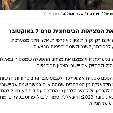
/
ת של "יחידת בדר" של חיזבאללה
דובר צה"ל
יאות הביטחונית טרם 7 באוקטובר
 אינם רק נקודות ציון גיאוגרפיות, אלא חלק ממערכת
 להסתתר, לשגר ולשמר רציפות מבצעית.
 במערכת זו ולצמצם את מרחב ההפעלה שממנו חיזבאללה
 ולהחזיק את יישובי הצפון תחת איום.
סכם מסגרת אפשרי כדי לקבוע עובדות ביטחוניות חדשות
 חיזבאללה מן המרחבים שמהם איים במשך שנים על יישובי
 לקרקע, ולהבהיר ללבנון כי הסדרה עתידית לא תוכל להחז
את המציאות הביטחונית של ערב 7 באוקטובר 2023: חיזבאללה סמוך לגבול, פרוס בכפרים, 
 על הגליל.