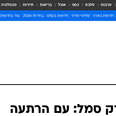
תרבות
סלבס
כסף
אוכל
בריאות
תיירות
טכנולוגיה
חדשות בארץ
פוליטי-מדיני
חדשות בעולם
בחירות 2026
עוד בחדשות
אירועים בארץ
פוליטיקה וממשל
המזרח התיכון
דעות ופרשנויו
חדשות פלילים ומשפט
יחסי חוץ
אירופה
סרי ושלזינגר
חינוך
אמריקה
פרויקטים מיוח
ישראלים בחו"ל
אסיה והפסיפיק
אסור לפספס
בריאות
אפריקה
מדע וסביבה
חברה ורווחה
הנחיות פיקוד 
ארכיון מדורים
זמני כניסת ש
לוח חופשות וח
לוח שנה
חדשות יהדות
רק סמל: עם הרתעה
חדשות המשפ