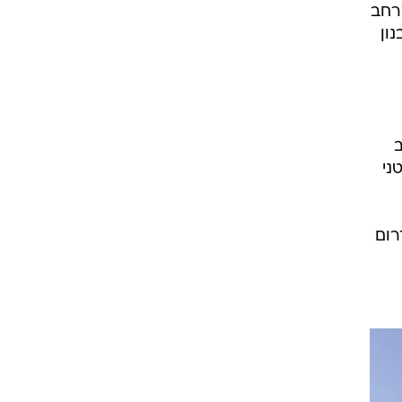
רחב
ון
ב
ני
רום