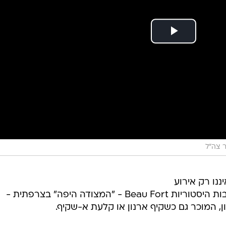
 צה"ל
ננו רק אירוע
סמלי. שמו של המקום נושא עמו שכבות היסטוריות Beau Fort - "המצודה היפה" בצרפתית -
, המוכר גם כשקיף ארנון או קלעת א-שקיף.