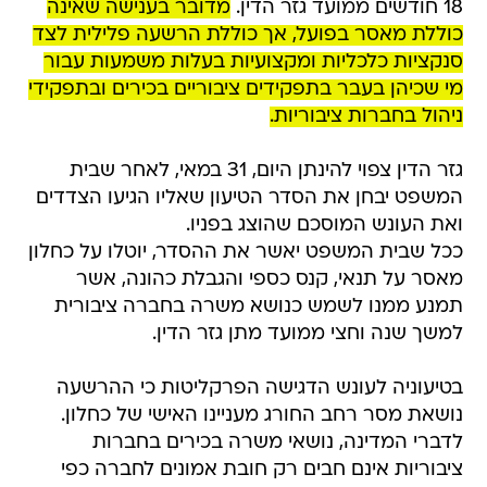
18 חודשים ממועד גזר הדין.
מדובר בענישה שאינה
כוללת מאסר בפועל, אך כוללת הרשעה פלילית לצד
סנקציות כלכליות ומקצועיות בעלות משמעות עבור
מי שכיהן בעבר בתפקידים ציבוריים בכירים ובתפקידי
ניהול בחברות ציבוריות.
גזר הדין צפוי להינתן היום, 31 במאי, לאחר שבית
המשפט יבחן את הסדר הטיעון שאליו הגיעו הצדדים
ואת העונש המוסכם שהוצג בפניו.
ככל שבית המשפט יאשר את ההסדר, יוטלו על כחלון
מאסר על תנאי, קנס כספי והגבלת כהונה, אשר
תמנע ממנו לשמש כנושא משרה בחברה ציבורית
למשך שנה וחצי ממועד מתן גזר הדין.
בטיעוניה לעונש הדגישה הפרקליטות כי ההרשעה
נושאת מסר רחב החורג מעניינו האישי של כחלון.
לדברי המדינה, נושאי משרה בכירים בחברות
ציבוריות אינם חבים רק חובת אמונים לחברה כפי