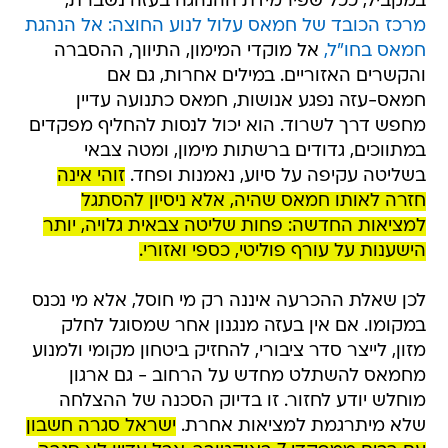
במקביל, ככל שפירמידת ההנהגה בעזה נשברת,
מרכז הכובד של חמאס עלול לנוע החוצה: אל הנהגת
חמאס בחו"ל,
אל מוקדי המימון, התיווך, ההסברה
והקשרים האזוריים. במילים אחרות, גם אם
חמאס-עזה נפגע אנושות, חמאס כתנועה עדיין
מחפש דרך לשרוד. הוא יכול לנסות להחליף מפקדים
במתווכים, גדודים ברשתות מימון, ומטה צבאי
בשליטה עקיפה על סיוע, נאמנות ופחד.
זוהי אינה
חזרה לאותו חמאס שהיה, אלא ניסיון להסתגל
למציאות החדשה: פחות שליטה צבאית גלויה, יותר
הישענות על עורף פוליטי, כספי ואזורי.
לכן שאלת ההכרעה איננה רק מי חוסל, אלא מי נכנס
במקומו. אם אין בעזה מנגנון אחר שמסוגל לחלק
מזון, לייצר סדר ציבורי, להחזיק ביטחון מקומי ולמנוע
מחמאס להשתלט מחדש על הרחוב - גם ארגון
מוחלש יודע לחזור. זו בדיוק הסכנה של ההצלחה
שלא מיתרגמת למציאות אחרת.
ישראל סגרה חשבון