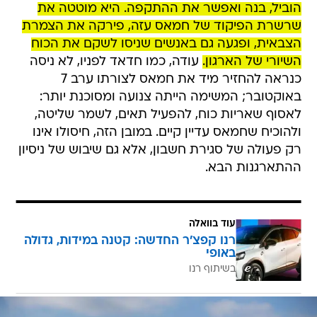
הוביל, בנה ואפשר את ההתקפה. היא מוטטה את
שרשרת הפיקוד של חמאס עזה, פירקה את הצמרת
הצבאית, ופגעה גם באנשים שניסו לשקם את הכוח
השיורי של הארגון.
עודה, כמו חדאד לפניו, לא ניסה
כנראה להחזיר מיד את חמאס לצורתו ערב 7
באוקטובר; המשימה הייתה צנועה ומסוכנת יותר:
לאסוף שאריות כוח, להפעיל תאים, לשמר שליטה,
ולהוכיח שחמאס עדיין קיים. במובן הזה, חיסולו אינו
רק פעולה של סגירת חשבון, אלא גם שיבוש של ניסיון
ההתארגנות הבא.
עוד בוואלה
רנו קפצ'ר החדשה: קטנה במידות, גדולה
באופי
בשיתוף רנו