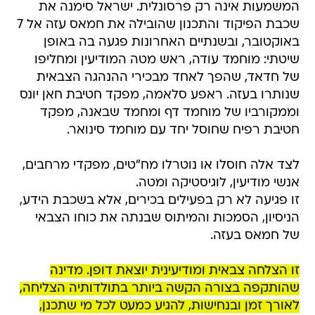
המשמעות אינה רק פרסונלית. ישראל סימנה את
שכבת הפיקוד והתכנון שהובילה את חמאס עזה אל 7
באוקטובר, ובשנתיים האחרונות פגעה בה באופן
שיטתי: מוחמד עודה, ראש מטה המודיעין ומחליפו
של חדאד, שהפך לאחד מבכירי ההנהגה הצבאית
שנותרו בעזה. ראפע סלאמה, מפקד חטיבת חאן יונס
וממקורביו של מוחמד דף ומחמד שבאנה, מפקד
חטיבת רפיח שחוסל יחד עם מוחמד סינואר.
לצד אלה חוסלו או נוטרלו מח"טים, מפקדי מרחבים,
אנשי מודיעין, לוגיסטיקה ומטה.
זו פגיעה לא רק בפעילים בכירים, אלא בשכבת הידע,
הניסיון, הסמכות והמיתוס שבנתה את כוחו הצבאי
של חמאס בעזה.
זו הצלחה צבאית ומודיעינית יוצאת דופן. מדינה
שהותקפה בצורה הקשה ביותר בתולדותיה הצליחה,
לאורך זמן ובנחישות, להגיע כמעט לכל מי שתכנן,