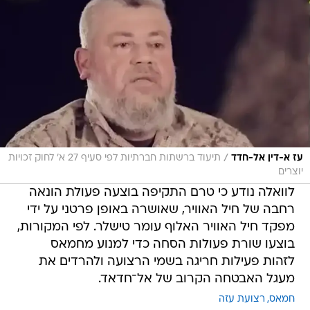
/
עז א-דין אל-חדד
תיעוד ברשתות חברתיות לפי סעיף 27 א' לחוק זכויות
יוצרים
לוואלה נודע כי טרם התקיפה בוצעה פעולת הונאה
רחבה של חיל האוויר, שאושרה באופן פרטני על ידי
מפקד חיל האוויר האלוף עומר טישלר. לפי המקורות,
בוצעו שורת פעולות הסחה כדי למנוע מחמאס
לזהות פעילות חריגה בשמי הרצועה ולהרדים את
מעגל האבטחה הקרוב של אל־חדאד.
חמאס
רצועת עזה