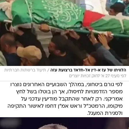
/
הלוויתו של עז א-דין אל-חדאד ברצועת עזה
תיעוד ברשתות חברתיות
לפי סעיף 27 א' לחוק זכויות יוצרים
לפי גורם ביטחוני, במהלך השבועיים האחרונים נוצרו
מספר הזדמנויות לחיסולו, אך הן בוטלו בשל לחץ
אמריקני. רק לאחר שהתקבל מודיעין עדכני על
מיקומו, הרמטכ"ל וראש אמ"ן דחפו לאישור התקיפה
ולסגירת המעגל.