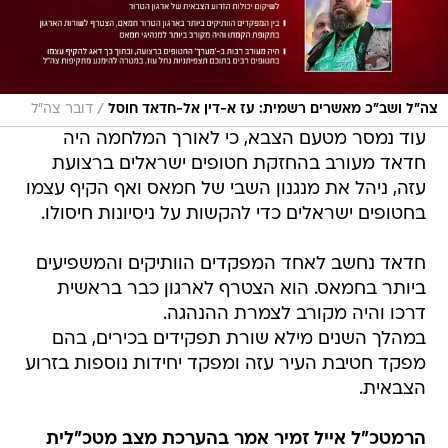
/
צה"ל ושב"כ מאשרים רשמית: עז א-דין אל-חדאד חוסל
דובר צה"ל
עוד נמסר מטעם הצבא, כי לאורך המלחמה היה
חדאד מעורב בהחזקת חטופים ישראלים ברצועת
עזה, ניהל את מנגנון השבי של חמאס ואף הקיף עצמו
בחטופים ישראלים כדי להקשות על ניסיונות חיסולו.
חדאד נחשב לאחד המפקדים הוותיקים והמשפיעים
ביותר בחמאס. הוא הצטרף לארגון כבר בראשית
דרכו והיה מקורב לצמרת ההנהגה.
במהלך השנים מילא שורת תפקידים בכירים, בהם
מפקד חטיבת העיר עזה ומפקד יחידות נוספות בזרוע
הצבאית.
הרמטכ"ל אייל זמיר אמר בהערכת מצב מטכ"לית