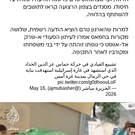
חיסולו. מסגדים בצפון הרצועה קראו לתושבים
להשתתף בהלוויה.
למרות שהארגון טרם הוציא הודעה רשמית, שלושה
מקורות בחמאס אמרו לעיתון הסעודי א-שרק
אל-אווסט כי גופתו זוהתה על ידי בני משפחתו
ומקורביו לאחר התקיפה.
تشييع القيادي في حركة حماس عز الدين الحداد
الذي استشهد في غارة إسرائيلية استهدفت بناية
في حي الرمال بمدينة غزة أمس
pic.twitter.com/g0dhoouLoF
— الجزيرة مباشر (@ajmubasher)
May 16,
2026