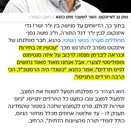
/
נותן גב לאיזנקוט. השר לשעבר מתן כהנא
ראובן קסטרו
בתוך כך, הדיווחים על פגישה בין יו"ר ישר! גדי
איזנקוט, לבין יו"ר דגל התורה, ח"כ משה גפני
מחוללים סערה בגוש השינוי
. כהנא, חבר מפלגתו של
איזנקוט מסרב להתרגש מכך.
"עכשיו זה בחירות
וכנראה ליברמן מנסה לרכוב על איזה סנטימנט
פופוליסטי לצערי. אבל אנחנו מאוד מאוד נחושים
לגייס חרדים", אמר כהנא. "כשגדי היה הרמטכ"ל, הכי
הרבה חרדים התגייסו".
הוא הצהיר כי מפלגתו תפעל לשנות את המצב,
ולפעול למצב שבו כמעט כל החרדים יתגייסו. "גיוס
ושירות לכולם, פרט לקמצוץ שיזכה בפטור שהמדינה
תעניק לו - עד שלושה אחוזים מכלל מחזור הגיוס,
כולל לומדי תורה מהציונות הדתית", הרחיב.