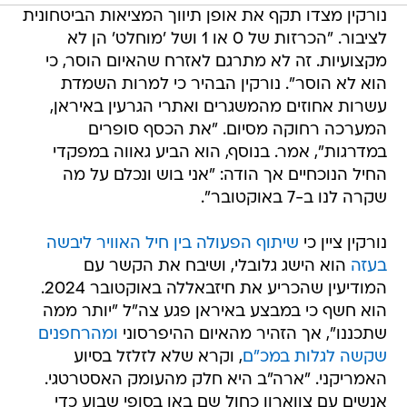
נורקין מצדו תקף את אופן תיווך המציאות הביטחונית
לציבור. "הכרזות של 0 או 1 ושל 'מוחלט' הן לא
מקצועיות. זה לא מתרגם לאזרח שהאיום הוסר, כי
הוא לא הוסר". נורקין הבהיר כי למרות השמדת
עשרות אחוזים מהמשגרים ואתרי הגרעין באיראן,
המערכה רחוקה מסיום. "את הכסף סופרים
במדרגות", אמר. בנוסף, הוא הביע גאווה במפקדי
החיל הנוכחיים אך הודה: "אני בוש ונכלם על מה
שקרה לנו ב-7 באוקטובר".
נורקין ציין כי
שיתוף הפעולה בין חיל האוויר ליבשה
בעזה
הוא הישג גלובלי, ושיבח את הקשר עם
המודיעין שהכריע את חיזבאללה באוקטובר 2024.
הוא חשף כי במבצע באיראן פגע צה"ל "יותר ממה
שתכננו", אך הזהיר מהאיום ההיפרסוני
ומהרחפנים
שקשה לגלות במכ"ם
, וקרא שלא לזלזל בסיוע
האמריקני. "ארה"ב היא חלק מהעומק האסטרטגי.
אנשים עם צווארון כחול שם באו בסופי שבוע כדי