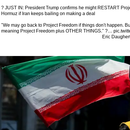
? JUST IN: President Trump confirms he might RESTART Projec
Hormuz if Iran keeps bailing on making a deal
"We may go back to Project Freedom if things don't happen. Bu
meaning Project Freedom plus OTHER THINGS." ?…
pic.twi