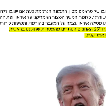
בו של טראמפ מסין, התמונה הנרקמת כעת אם ישובו ללחי
ודרג". כלומר, המשך המצור האמריקני על איראן, ופתיחה
תו מטילה איראן עצמה על המעבר בהורמוז, ותקיפות כירורגי
זאת כי עד נותרו "25 האחוזים הנותרים מהמטרות שתוכננו בראשית
אמריקניים.