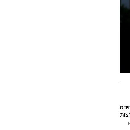
ויקט
צות