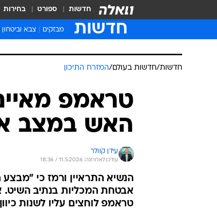
חדשות
ספורט
בחירות
חדשות
מבזקים
צבא וביטחון
חדשות
/
חדשות בעולם
/
המזרח התיכון
טראמפ מאיים
האש במצב אנ
עידן קוולר
עודכן לאחרונה: 11.5.2026 / 18:36
הנשיא התראיין ורמז כי "מבצע 
אבטחת המכליות בנתיב השיט. א
טראמפ לוחצים עליו לשנות כיוון 