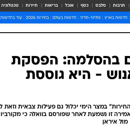
תרבות
סלבס
כסף
אוכל
בריאות
תיירות
טכנולוגיה
חדשות בארץ
פוליטי-מדיני
חדשות בעולם
בחירות 2026
עוד בחדשות
אירועים בארץ
פוליטיקה וממשל
המזרח התיכון
דעות ופרשנויו
חדשות פלילים ומשפט
יחסי חוץ
אירופה
סרי ושלזינגר
חינוך
אמריקה
פרויקטים מיוח
ישראלים בחו"ל
אסיה והפסיפיק
אסור לפספס
 בהסלמה: הפסקת
בריאות
אפריקה
מדע וסביבה
וש - היא גוססת
חברה ורווחה
הנחיות פיקוד 
ארכיון מדורים
זמני כניסת ש
לוח חופשות וח
החירות" במצר הימי יכלול גם פעילות צבאית וזאת ל
לוח שנה
מירה זו נשמעת לאחר שפורסם בוואלה כי מקורביו 
חדשות יהדות
מול איראן
חדשות המשפ