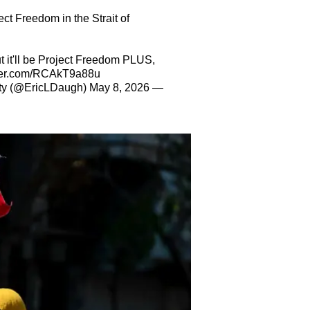
t Freedom in the Strait of
t it'll be Project Freedom PLUS,
tter.com/RCAkT9a88u
May 8, 2026
— Eric Daugherty (@EricLDaugh)