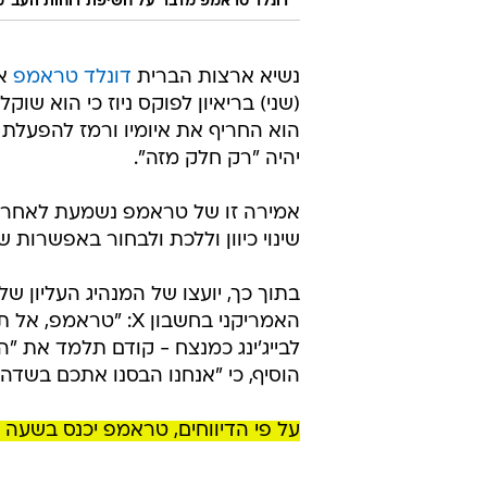
דונלד טראמפ מדבר על חשיפת דוחות העב"מ
נשיא ארצות הברית
דונלד טראמפ
אמ
(שני) בריאיון לפוקס ניוז כי הוא ש
הוא החריף את איומיו ורמז להפעלת כו
יהיה "רק חלק מזה".
אמירה זו של טראמפ נשמעת לאחר שב
שינוי כיוון וללכת ולבחור באפשרות 
בתוך כך, יועצו של המנהיג העליון ש
האמריקני בחשבון X:
לבייג'ינג כמנצח - קודם תלמד את "
הוסיף, כי "אנחנו הבסנו אתכם בשדה
על פי הדיווחים, טראמפ יכנס בשעה הק