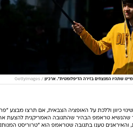
/
ינו שתהיו המנצחים בזירה הדיפלומטית". ארכיון
GettyImages
ינוי כיוון וללכת על האופציה הצבאית, אם תרצו מבצע "פר
ר שהנשיא טראמפ הבהיר שהתגובה האמריקנית להצעת אר
 והאיראנים טענו בתגובה שטראמפ הוא "טרוריסט המנותק