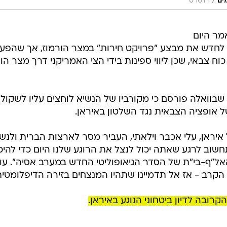
/
ים
רויטרס
ר היום
וקל לחדש את מבצע "פרויקט חירות" במצר הורמוז, אך שהפע
ח צבאי, שכן ליווי ספינות בידי הצי האמריקני דרך מצר הו
וואלה פורסם כי מקורביו של הנשיא לוחצים עליו לשקול
של אופציה הצבאית נגד השלטון באיראן.
ל איראן, עלי אכבר וילאתי, העביר מסר לארצות הברית ולנש
 "טראמפ, אל תחשוב לרגע שאתה יכול לנצל את הרוגע שלנו היום כדי להי
האל"ף-בי"ת של הסדר הגיאופוליטי החדש במערב אסיה". עו
 הקרב - אז אל תדמיינו שתהיו המנצחים בזירה הדיפלומטית
רובה לדיון ביטחוני הנוגע באיראן.