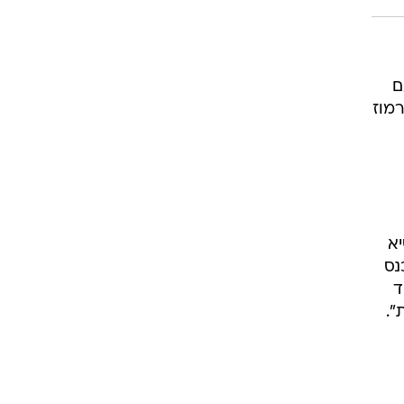
ם
רמוז
יא
כנס
ד
".