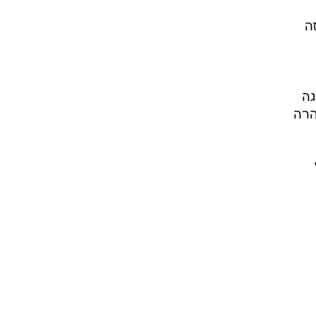
ה
גה
הרה