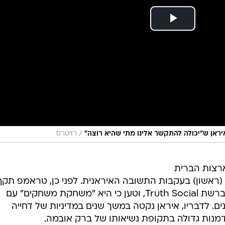
/
ראן ש"יכולה להתקשר אלינו מתי שהיא רוצה"
רויטרס
ארצות הברית
ראשון) בעקבות התשובה האיראנית. לפני כן, טראמפ תקף
בחריפות את איראן בפוסט שפרסם ברשת Truth Social, וטען כי היא "משחקת משחקים" עם
ת הברית ועם העולם כבר 47 שנים. לדבריו, איראן נקטה במשך שנים במדיניות של דחייה
דמנות גדולה בתקופת נשיאותו של ברק אובמה.