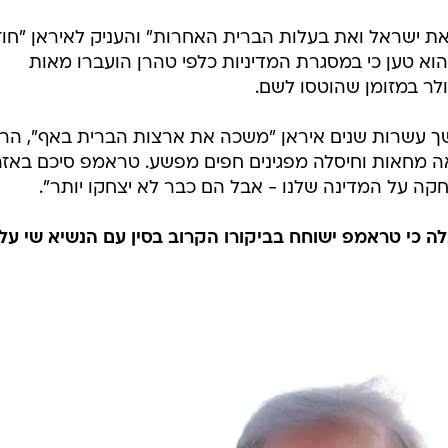
 ישראל ואת בעלות הברית האחרות" והעניק לאיראן "חוז
 הוא טען כי במסגרת המדיניות כלפי טהרן הועברו מאות
 עשרות שנים איראן "משכה את ארצות הברית באף", הר
אה מחאות וחיסלה מפגינים חפים מפשע. טראמפ סיכם באז
חקה על המדינה שלנו - אבל הם כבר לא יצחקו יותר".
אלה כי טראמפ ישוחח בביקורו הקרוב בסין עם הנשיא שי על