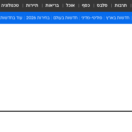
תרבות
סלבס
כסף
אוכל
בריאות
תיירות
טכנולוגיה
חדשות בארץ
פוליטי-מדיני
חדשות בעולם
בחירות 2026
עוד בחדשות
אירועים בארץ
פוליטיקה וממשל
המזרח התיכון
דעות ופרשנויו
חדשות פלילים ומשפט
יחסי חוץ
אירופה
סרי ושלזינגר
חינוך
אמריקה
פרויקטים מיוח
ישראלים בחו"ל
אסיה והפסיפיק
אסור לפספס
בריאות
אפריקה
מדע וסביבה
חברה ורווחה
הנחיות פיקוד 
ארכיון מדורים
זמני כניסת ש
לוח חופשות וח
לוח שנה
חדשות יהדות
חדשות המשפ