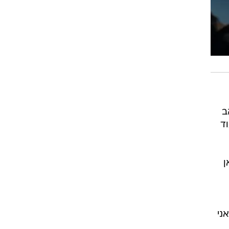
ב
וד
ן
ני