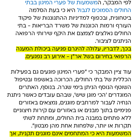
לפי המבקר, ה
משמעות של פערי המיגון בבתי
החולים הסמוכים לגבול
היא כי בעת הסלמה
ביטחונית, ובכפוף למדיניות ההתגוננות של פיקוד
העורף ורמות הכוננות של משרד הבריאות - בתי
החולים נאלצים לצמצם את היקף שירותי הרפואה
הניתנים לציבור.
בכך, לדבריו, עלולה להיגרם פגיעה ביכולת המענה
הרפואי בחירום בשל אר"ן - אירוע רב נפגעים.
עוד ציין המבקר כי "פערי המיגון פוגעים גם בפעילות
הכללית של בתי החולים, הכרוכה באשפוז ובטיפול
השוטף הנוסף הניתן בימי שגרה. בנוסף, האתרים
המוגדרים 'הכי מוגן שיש', שבהם עובדים כאשר ניתנת
הנחיה לעבור למרחבים מוגנים, נמצאים באזורים
פנימיים בתוך מבנים או באזורים עם קירות חיצוניים
ללא פתחים במבנה בית החולים, ומתחת לשתי
תקרות או יותר, שלפחות אחת מהן מבטון".
המשמעות היא כי המתחמים אינם מוגנים תקנית, אך