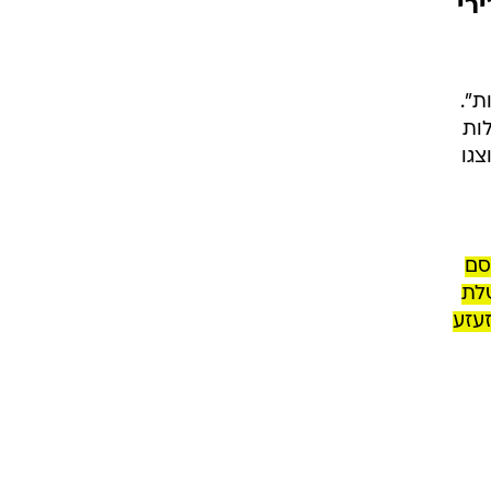
רי
 (CENTCOM) הן קבועות".
ות
צגו
סם
שלת
זעזע