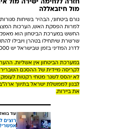
חזרה ללחימה ישירה מול אי
מול חיזבאללה
גורם ביטחוני, הבהיר בשיחות סגורות
החשש במערכת הביטחון הוא מאפקט ש
שרשרת שיתחילו בטהרן ויובילו להתק
לדרג המדיני בזמן שבישראל יש 6000 חיילים וגורמי ביטחון אמריקנים.
במערכת הביטחון אין אשליות. ההער
לקריסה מיידית של ההסכם השברירי 
לא יהסס לשגר מטחי רקטות לעומק י
לבנון לממשלת ישראל בתיווך ארה"ב.
את ביירות.
עוד בוואל
רוצים ל
אפשרי!