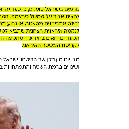
גורמים בישראל טוענים, כי סעודיה 
לחצים אדיר על ממשל טראמפ. המנה
נסיגה אמריקנית מהאזור, או גרוע מכ
לנקמה איראנית רצחנית שתביא לטל
הסעודים רואים בחידוש המתקפה הישי
לקריסת המשטר האיראני.
מדי יום מעודכן שר הביטחון ישראל
ושינויים ברמת השטח והתפתחויות במ