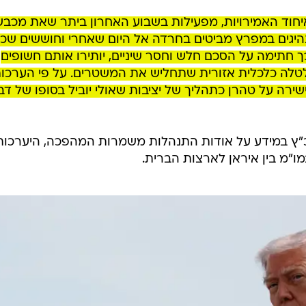
ואיחוד האמירויות, מפעילות בשבוע האחרון ביתר שאת מכב
יגים במפרץ מביטים בחרדה אל היום שאחרי וחוששים שכ
ך חתימה על הסכם חלש וחסר שיניים, יותירו אותם חשופים
טלה כלכלית אזורית שתחליש את המשטרים. על פי הערכות
רה על טהרן כתהליך של יציבות שאולי יוביל בסופו של דב
 כ"ץ במידע על אודות התנהלות משמרות המהפכה, היערכות
ו"מ בין איראן לארצות הברית.