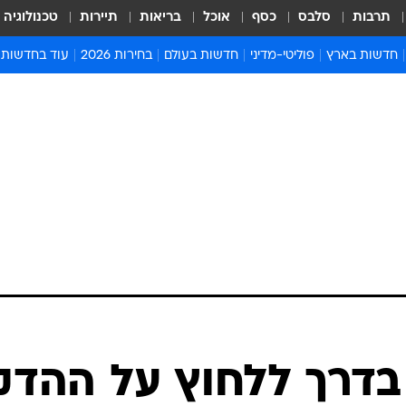
תרבות
סלבס
כסף
אוכל
בריאות
תיירות
טכנולוגיה
חדשות בארץ
פוליטי-מדיני
חדשות בעולם
בחירות 2026
עוד בחדשות
אירועים בארץ
פוליטיקה וממשל
המזרח התיכון
דעות ופרשנויו
חדשות פלילים ומשפט
יחסי חוץ
אירופה
סרי ושלזינגר
חינוך
אמריקה
פרויקטים מיוח
ישראלים בחו"ל
אסיה והפסיפיק
אסור לפספס
בריאות
אפריקה
מדע וסביבה
חברה ורווחה
הנחיות פיקוד 
ארכיון מדורים
זמני כניסת ש
לוח חופשות וח
לוח שנה
חדשות יהדות
דרך ללחוץ על ההדק
חדשות המשפ