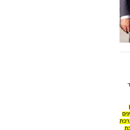
ים
רכת
בת