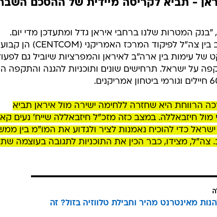
ראן - תביא לקריסה מיידית של ההסכם השברי
, "בנק המטרות שלנו ברחבי איראן גדל ומתעדכן מדי יום.
למרות הפסקת האש, הערכות המצב בין צה"ל לפיקוד המרכז האמריקני
ל עימות בין ארה"ב לאיראן והמפרציות שיוביל גם לפעול
פה על ישראל. תרחישים שונים ותוכניות להגנה והתקפה הו
כה הרווחת היא שחזרה ללחימה ישירה מול איראן תביא
מול חיזבאללה. במצב כזה מזכ"ל חיזבאללה שייח' נעים קא
שראל כדי להוכיח נאמנות לציר ולגדוע את המו"מ בין ממ
 צה"ל, מצידו, כבר הכין את התוכניות לתגובה בעוצמה שת
ה
הנות מאינטרנט מהיר וחבילת טלווזיה בזול? זה