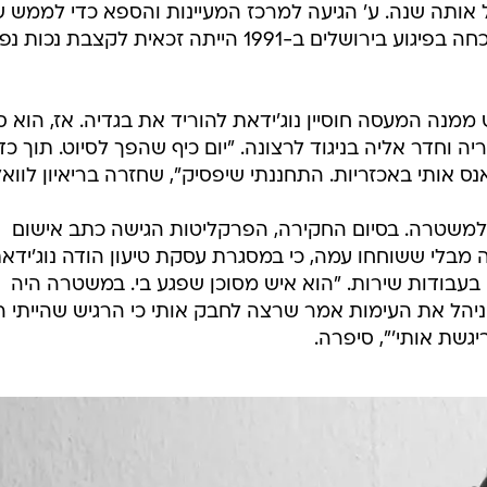
תה שנה. ע' הגיעה למרכז המעיינות והספא כדי לממש ש
לשיקום מטעם ביטוח לאומי. מאז שנכחה בפיגוע בירושלים ב-1991 הייתה זכאית לקצבת
מנה המעסה חוסיין נוג'ידאת להוריד את בגדיה. אז, הוא ס
 וחדר אליה בניגוד לרצונה. "יום כיף שהפך לסיוט. תוך כד
ואנס אותי באכזריות. התחננתי שיפסיק", שחזרה בריאיון לוואל
ה למשטרה. בסיום החקירה, הפרקליטות הגישה כתב אישום
מבלי ששוחחו עמה, כי במסגרת עסקת טיעון הודה נוג'ידא
עבודות שירות. "הוא איש מסוכן שפגע בי. במשטרה היה
שניהל את העימות אמר שרצה לחבק אותי כי הרגיש שהייתי ה
יגשת אותי'", סיפרה.