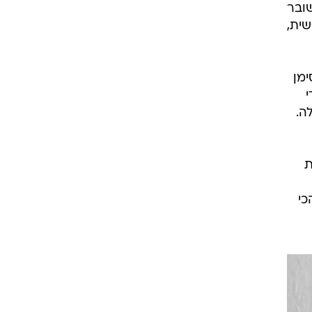
ובר
 נכות נפשית,
ימן
י
ה.
ת
כי