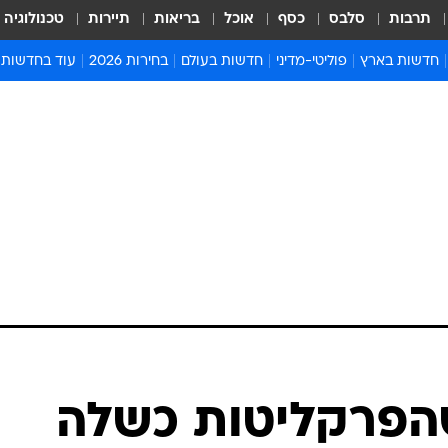
תרבות
סלבס
כסף
אוכל
בריאות
תיירות
טכנולוגיה
חדשות בארץ
פוליטי-מדיני
חדשות בעולם
בחירות 2026
עוד בחדשות
אירועים בארץ
פוליטיקה וממשל
המזרח התיכון
דעות ופרשנויו
חדשות פלילים ומשפט
יחסי חוץ
אירופה
סרי ושלזינגר
חינוך
אמריקה
פרויקטים מיוח
ישראלים בחו"ל
אסיה והפסיפיק
אסור לפספס
בריאות
אפריקה
מדע וסביבה
חברה ורווחה
הנחיות פיקוד 
ארכיון מדורים
זמני כניסת ש
לוח חופשות וח
לוח שנה
חדשות יהדות
הפרקליטות כשלה
חדשות המשפ