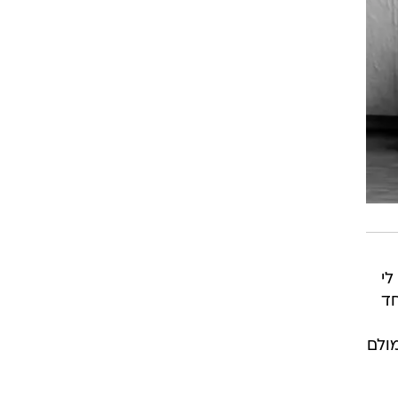
לי
חד
מולם