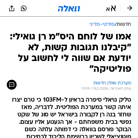
חדשות
/
פוליטי-מדיני
אמו של לוחם היס"מ רן גואילי:
"קיבלנו תגובות קשות, לא
יודעת אם שווה לי לחשוב על
פוליטיקה"
מערכת וואלה חדשות
עודכן לאחרונה: 15.2.2026 / 11:09
טליק גויאלי סיפרה בראיון ל-103FM כי טרם יצרו
איתה קשר במערכת הפוליטית. לדבריה, מאז
שחזר בנה רן לקבורה בישראל יש סוג של שקט
נפשי בבית משפחתם - אך הגעגוע אליו עצום.
הבוקר פורסם בוואלה כי דמותה עלתה כשם
פוטנציאלי לשריון ברשימת הליכוד לבחירות