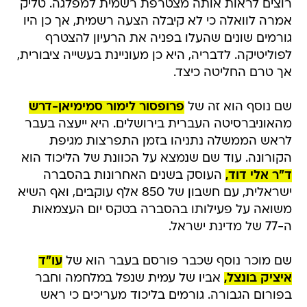
רוצים לראות אותה מצטרפת רשמית למפלגה. טליק
אמרה לוואלה כי לא קיבלה הצעה רשמית, אך כן היו
גורמים שונים שהעלו בפניה את הרעיון להצטרף
לפוליטיקה. לדבריה, היא כן מעוניינת בעשייה ציבורית,
אך טרם החליטה כיצד.
שם נוסף הוא זה של
פרופסור לימור סמימיאן-דרש
מהאוניברסיטה העברית בירושלים. היא ייעצה בעבר
לראש הממשלה נתניהו בזמן התפרצות מגיפת
הקורונה. עוד שם שנמצא על הכוונת של הליכוד הוא
ד"ר אלי דוד,
העוסק בשנים האחרונות בהסברה
ישראלית, עם חשבון של 850 אלף עוקבים, ואף השיא
משואה על פעילותו בהסברה בטקס יום העצמאות
ה-77 של מדינת ישראל.
שם מוכר נוסף שכבר פורסם בעבר הוא של
עו"ד
איציק בונצל,
אביו של עמית שנפל במלחמה וחבר
בפורום הגבורה. גורמים בליכוד מעריכים כי ראש