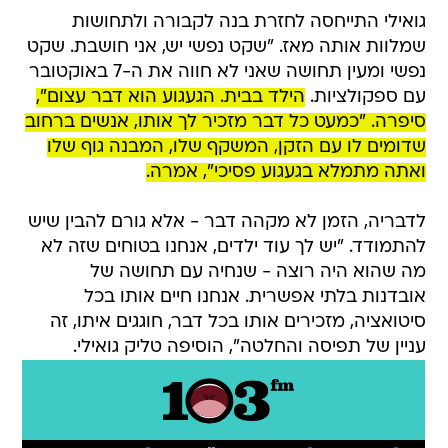
גואילי התייחסה לחזרת בנה לקבורה ולתחושות
שמלוות אותה מאז. "שקט נפשי יש, אני חושבת. שקט
נפשי ומעין תחושה שאני לא חווה את ה-7 באוקטובר
עם ספקולציות.
הילד בבית. הגעגוע הוא דבר עצום",
סיפרה. "כמעט כל דבר מזכיר לך אותו, אנשים ברחוב
שדומים לו עם הזקן, המשקף שלו, המבנה גוף שלו
ואתה מתמלא בגעגוע פסיכי", אמרה.
לדבריה, הזמן לא מקהה דבר - אלא גורם להבין שיש
להתמודד. "יש לך עוד ילדים, אנחנו בטוחים שזה לא
מה שהוא היה רוצה - שנחיה עם תחושה של
אובדנות בלתי אפשרית. אנחנו חיים אותו בכל
סיטואציה, מזכירים אותו בכל דבר, חוגגים איתו, זה
עניין של תפיסה והחלטה", הוסיפה טליק גואילי.