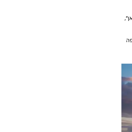
",
פה