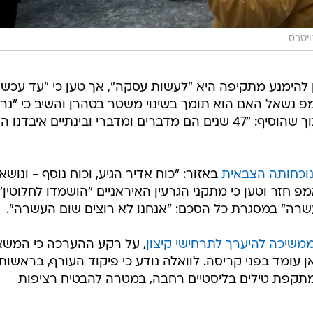
ויטרס
להימנע מתקיפה היא "לעשות עסקה", אך טען כי "עד עכשיו
פ נשאל האם הוא תומך בשינוי משטר בטהרן והשיב כי "נר
שזה הדבר הכי טוב שיכול לקרות", תוך שהוסיף: "47 שנים הם מדברים ומדברי ובינתיים איבד
נוכחותה הצבאית
באזור: "כוח אדיר הגיע, וכוח נוסף - ונושא
פ חזר וטען כי מתקני הגרעין האיראניים "הושמדו לחלוטין",
עשרה" במסגרת כל הסכם: "אנחנו לא רוצים שום העשרה".
משיכה להיערך לתרחישי קיצון
, על רקע ההערכה כי המשא
ן עומד בפני קריסה. לוואלה נודע כי פיקוד העורף, בראשות
תקפת טילים בליסטיים רחבה, במטרה להבטיח רציפות