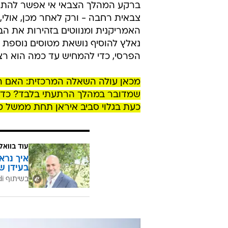
ברקע המהלך הצבאי אי אפשר להתע
צבאית רחבה - ורק לאחר מכן, אולי,
האמריקנית ומנווטים בזהירות את ה
נאלץ להוסיף נושאת מטוסים נוספת 
הפרסי, כדי להמחיש עד כמה הוא רצינ
מכאן עולה השאלה המרכזית: האם הת
שמדובר במהלך הרתעתי בלבד? כדי 
כעת בגלוי סביב איראן תחת ממשל טר
עוד בוואל
איך נרא
בעידן ש
בשיתוף CofaceBdi