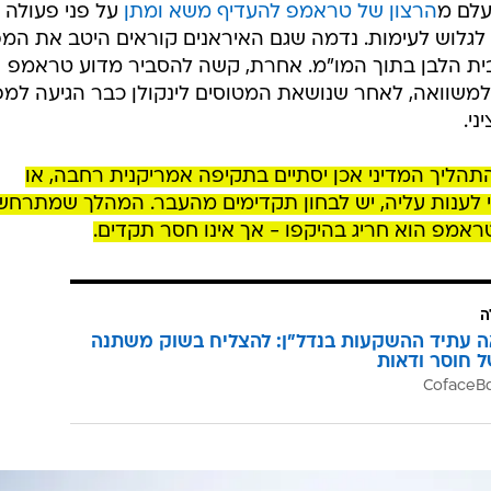
לם מ
הרצון של טראמפ להעדיף משא ומתן
על פני פעולה
 לגלוש לעימות. נדמה שגם האיראנים קוראים היטב את המ
בית הלבן בתוך המו"מ. אחרת, קשה להסביר מדוע טראמפ
למשוואה, לאחר שנושאת המטוסים לינקולן כבר הגיעה למ
י.
הליך המדיני אכן יסתיים בתקיפה אמריקנית רחבה, או
לענות עליה, יש לבחון תקדימים מהעבר. המהלך שמתרחש
אמפ הוא חריג בהיקפו - אך אינו חסר תקדים.
ה
ה עתיד ההשקעות בנדל"ן: להצליח בשוק משתנה
ל חוסר ודאות