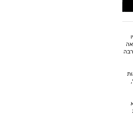
אה
נו הרבה
ות