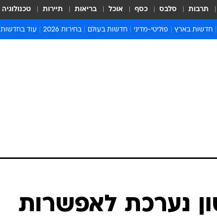
תרבות
סלבס
כסף
אוכל
בריאות
תיירות
טכנולוגיה
חדשות בארץ
פוליטי-מדיני
חדשות בעולם
בחירות 2026
עוד בחדשות
אירועים בארץ
פוליטיקה וממשל
המזרח התיכון
דעות ופרשנויו
חדשות פלילים ומשפט
יחסי חוץ
אירופה
סרי ושלזינגר
חינוך
אמריקה
פרויקטים מיוח
ישראלים בחו"ל
אסיה והפסיפיק
אסור לפספס
בריאות
אפריקה
מדע וסביבה
חברה ורווחה
הנחיות פיקוד 
ארכיון מדורים
זמני כניסת ש
לוח חופשות וח
לוח שנה
חדשות יהדות
טון נערכת לאפשרות
חדשות המשפ