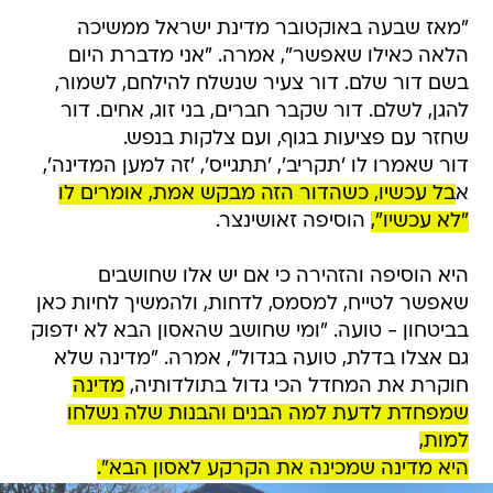
"מאז שבעה באוקטובר מדינת ישראל ממשיכה
הלאה כאילו שאפשר", אמרה. "אני מדברת היום
בשם דור שלם. דור צעיר שנשלח להילחם, לשמור,
להגן, לשלם. דור שקבר חברים, בני זוג, אחים. דור
שחזר עם פציעות בגוף, ועם צלקות בנפש.
דור שאמרו לו 'תקריב', 'תתגייס', 'זה למען המדינה',
א
בל עכשיו, כשהדור הזה מבקש אמת, אומרים לו
"לא עכשיו",
הוסיפה זאושינצר.
היא הוסיפה והזהירה כי אם יש אלו שחושבים
שאפשר לטייח, למסמס, לדחות, ולהמשיך לחיות כאן
בביטחון - טועה. "ומי שחושב שהאסון הבא לא ידפוק
גם אצלו בדלת, טועה בגדול", אמרה. "מדינה שלא
חוקרת את המחדל הכי גדול בתולדותיה,
מדינה
שמפחדת לדעת למה הבנים והבנות שלה נשלחו
למות,
היא מדינה שמכינה את הקרקע לאסון הבא".