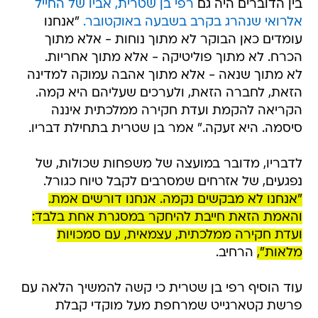
בין הדוברים היה גם
רפי בן שטרית, אביו של החייל
אלרואי שנהרג בקרב בשבעה באוקטובר.
"אנחנו
עומדים כאן הבוקר לא מתוך נוחות - אלא מתוך
הכרח. לא מתוך פוליטיקה - אלא מתוך אחריות.
לא מתוך שנאה - אלא מתוך אהבה עמוקה למדינה
הזאת, לחברה הזאת, ולערכים שעליהם היא קמה.
הקריאה להקמת ועדת חקירה ממלכתית איננה
סיסמה. היא זעקה." אמר בן שטרית בתחילת דבריו.
לדבריו, מדובר במועצה של משפחות שכולות, של
נפגעים, של אזרחים שמסרבים לקבל טיוח כגורל.
"אנחנו לא מבקשים נקמה. אנחנו דורשים אמת.
והאמת הזאת חייבת להיחקר במסגרת אחת בלבד:
ועדת חקירה ממלכתית, עצמאית, עם סמכויות
מלאות",
הרחיב.
עוד הוסיף רפי בן שטרית כי קשה להמשיך הלאה עם
פרשת קטארגייט שמרחפת מעל מוקדי קבלת