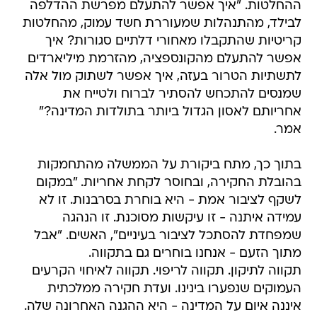
ההחלטות. "איך אפשר להתעלם מפרשת ההדלפה
לבילד, מהתנהלות שמעוררת חשד עמוק, מהחלטות
קריטיות שהתקבלו מאחורי דלתיים סגורות? איך
אפשר להתעלם מהקונספציה, מהזרמת מיליארדים
לתשתיות הטרור בעזה, איך אפשר לשתוק מול אלה
שמנסים להתכחש להסתיר לברוח ולטייח את
אחריותם לאסון הגדול ביותר בתולדות המדינה?"
אמר.
בתוך כך, מתח ביקורת על הממשלה מהתחמקות
בהובלת החקירה, ובחוסר לקחת אחריות. "במקום
לשקף לציבור אמת - היא בוחרת בסרבנות. זו לא
עמידה איתנה - זו עיקשות מסוכנת. זו הנהגה
שמפחדת להסתכל לציבור בעיניים", האשים. "אבל
מתוך הזעם - אנחנו בוחרים גם בתקווה.
תקווה לתיקון. תקווה לריפוי. תקווה לאיחוי הקרעים
העמוקים שנפערו בינינו. ועדת חקירה ממלכתית
איננה איום על המדינה - היא ההגנה האחרונה שלה.