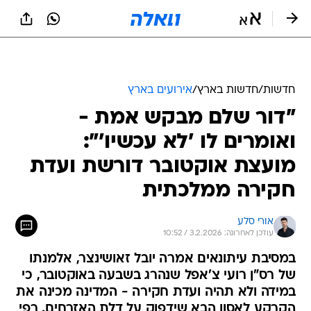
חדשות
/
חדשות בארץ
/
אירועים בארץ
"דור שלם מבקש אמת -
ואומרים לו 'לא עכשיו'":
מועצת אוקטובר דורשת ועדת
חקירה ממלכתית
אורי סלע
עודכן לאחרונה: 3.2.2026 / 10:52
במסיבת עיתונאים אמרה יובל זאושינצר, אלמנתו
של רס"ן רועי צ'אפל שנהרג בשבעה באוקטובר, כי
במידה ולא תהיה ועדת חקירה - המדינה מכינה את
הקרקע לאסון הבא שידפוק על דלת האזרחים. רפי