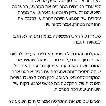
לא ברור אם סרטון כזה הופק או נשלח.
לפי אחד הגורמים המכירים את המבצע, ההערכה
היא שהגנרל עדיין חי ונמצא באיראן. אך מטרה
עיקרית של המבצע הייתה להרתיע ולבלבל את
ההנהגה בטהרן, אמר מקור שני.
משרדו של ראש הממשלה בנימין נתניהו לא הגיב
לבקשת תגובה.
ההקלטה והתמליל בשפה האנגלית הועמדו לרשות
הוושינגטון פוסט על ידי גורם ישראלי שהשיג את
החומר ושתף אותו עם העיתון, יחד עם תיאור של
שיחה נוספת דומה שנערכה עם בכיר איראני אחר
המקורב לחמינאי. הפוסט הכין תמליל משלו בשפה
האנגלית של ההקלטה בת כמעט ארבע דקות של
השיחה, שנערכה בפרסית.
האדם שסיפק את ההקלטה אמר כי תוכן השמע לא