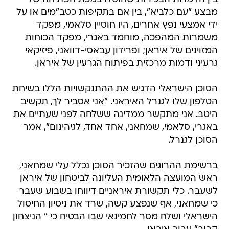
מבצע "עם כלביא", בין אם בתקיפות כטב"מים או על
ידי אמצעי נפץ אחרים, היו חוסיין סלאמי, מפקד
משמרות המהפכה, מוחמד באגרי, מפקד הכוחות
המזוינים של איראן; ופרידון עבאסי-דוואני, פיזיקאי
גרעיני ודמות מרכזית בפיתוח הגרעין של איראן.
הסוכן הישראלי הדגיש את ההתנקשויות הללו בשיחת
הטלפון שלו לגנרל האיראני. "אני אסביר לך, תקשיב
היטב. אני מתקשר ממדינה ששלחה לפני שעתיים את
באגרי, סלאמי, שמחאני, אחד אחד, לגיהינום", אמר
הסוכן לגנרל.
ברשימת ההרוגים שהזכיר הסוכן נכלל עלי שמחאני,
ראש המועצה הלאומית העליונה לביטחון של איראן
לשעבר. כלי תקשורת איראניים דיווחו בשבוע שעבר
כי שמחאני, אף שנפצע קשה, שרד את ניסיון החיסול
הישראלי ושלח מסר לחמינאי שבו הבטיח כי " הניצחון